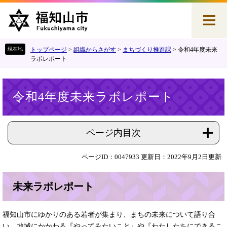
ペ
メ
ー
ニ
ジ
ュ
の
ー
先
を
トップページ
>
組織からさがす
>
まちづくり推進課
>
令和4年度未来
頭
飛
ラボレポート
で
ば
す
し
本
。
て
令和4年度未来ラボレポート
文
本
文
へ
ページ内目次
ページID：0047933
更新日：2022年9月2日更新
未来ラボレポート
福知山市にゆかりのある若者が集まり、まちの未来について語り合
い、地域にかかわる『やってみたいこと』や『わたしたちにできるこ