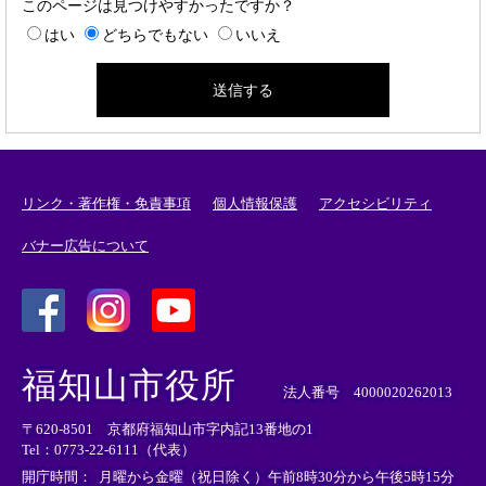
このページは見つけやすかったですか？
はい
どちらでもない
いいえ
リンク・著作権・免責事項
個人情報保護
アクセシビリティ
バナー広告について
＜
＜
＜
外
外
外
福知山市役所
部
部
部
法人番号 4000020262013
リ
リ
リ
〒620-8501 京都府福知山市字内記13番地の1
ン
ン
ン
Tel：0773-22-6111（代表）
ク
ク
ク
＞
＞
＞
開庁時間：
月曜から金曜（祝日除く）午前8時30分から午後5時15分