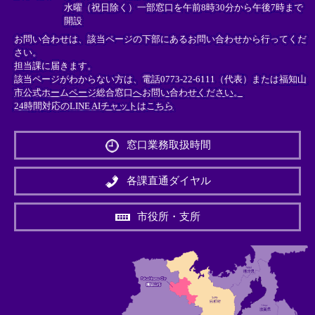
水曜（祝日除く）一部窓口を午前8時30分から午後7時まで
開設
お問い合わせは、該当ページの下部にあるお問い合わせから行ってくだ
さい。
担当課に届きます。
該当ページがわからない方は、電話0773-22-6111（代表）または
福知山
市公式ホームページ総合窓口へお問い合わせください。
24時間対応のLINE AIチャットはこちら
＜
外
窓口業務取扱時間
部
リ
ン
各課直通ダイヤル
ク
＞
市役所・支所