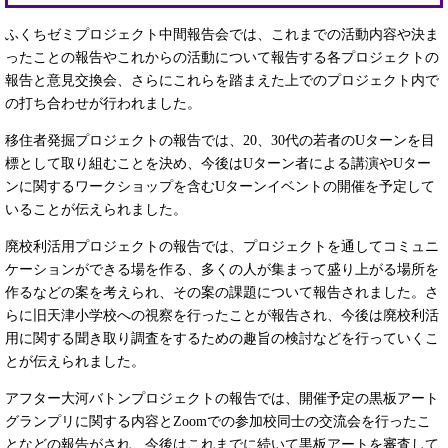
ふくちゼミプロジェクト中間報告会では、これまでの活動内容や決ま
ったことの報告やこれからの活動について報告する各プロジェクトの
報告と意見交換会、さらにこれらを踏まえた上でのプロジェクト内で
の打ち合わせが行われました。
移住者発掘プロジェクトの報告では、20、30代の若者のUターンを目
標として取り組むことを決め、今後はUターン者による講演やUター
ンに関するワークショップを含むUターンイベントの開催を予定して
いることが伝えられました。
廃校利活用プロジェクトの報告では、プロジェクトを通してコミュニ
ケーションができる場を作る、多くの人が集まって盛り上がる場所を
作るなどの案を考えられ、その案の課題について報告されました。さ
らに旧天津小学校への視察を行ったことが報告され、今後は廃校利活
用に関する聞き取り調査をするための趣旨の検討などを行っていくこ
とが伝えられました。
アフター大河バトンプロジェクトの報告では、開催予定の黒板アート
グランプリに関する内容とZoomでの参加校同士の交流会を行ったこ
となどの報告がされ、今後はこれまでに続いて黒板アートを審査して