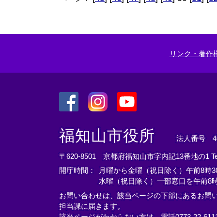
リンク・著作
＜
＜
＜
外
外
外
福知山市役所
法人番号 400
部
部
部
リ
リ
リ
〒620-8501 京都府福知山市字内記13番地の1
T
ン
ン
ン
開庁時間：
月曜から金曜（祝日除く）午前8時30
ク
ク
ク
水曜（祝日除く）一部窓口を午前8時
＞
＞
＞
お問い合わせは、該当ページの下部にあるお問
担当課に届きます。
該当ページがわからない方は、電話0773-22-61