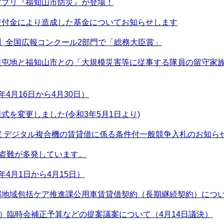
アプリ『福知山市防災』が登場！
交付金により造成した基金についてお知らせします
】全国広報コンクール2部門で「総務大臣賞」
駐屯地と福知山市との「大規模災害等に従事する隊員の留守家
4月16日から4月30日）
式を変更しました(令和3年5月1日より)
院 デジタル複合機の賃貸借に係る条件付一般競争入札のお知ら
)盗難が多発しています。
4月1日から4月15日）
部地域包括ケア推進課公用車賃貸借契約（長期継続契約）につ
月）臨時会補正予算などの提案議案について（4月14日議決）