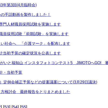
年第3回(4月臨時会)
ルの手話動画を製作しました！
市専門人材職員採用試験を実施します
市職員採用試験「前期試験」を実施します
しい社会へ 「介護マーク」を配布します
会計当初予算の確定状況を公表します
がいと福知山 インスタフォトコンテスト5 JIMOTOへGO!
針・当初予算
月）定例会補正予算などの提案議案について(3月29日議決)
り方検討会 最終報告をとりまとめました
2
] [
53
] [
54
] [
55
]