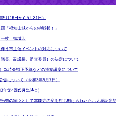
5月16日から5月31日）
企画「福知山城からの挑戦状！」
る一枚 御城印
に伴う市主催イベントの対応について
（議長、副議長、監査委員）の決定について
月）臨時会補正予算などの提案議案について
札公告について（令和3年5月7日）
年第4回(5月臨時会)
智光秀の家臣として本能寺の変を打ち明けられたら…大感謝妄想