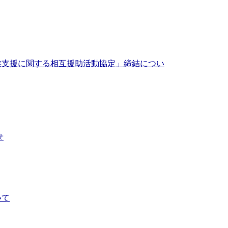
族支援に関する相互援助活動協定」締結につい
せ
いて