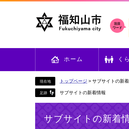
ペ
メ
ー
ニ
ジ
ュ
の
ー
注目
ワード
先
を
頭
飛
で
ば
す
し
ホーム
く
。
て
本
文
へ
トップページ
>
サブサイトの新着
サブサイトの新着情報
本
文
サブサイトの新着