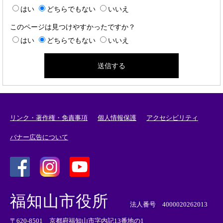
はい
どちらでもない
いいえ
このページは見つけやすかったですか？
はい
どちらでもない
いいえ
リンク・著作権・免責事項
個人情報保護
アクセシビリティ
バナー広告について
＜
＜
＜
外
外
外
福知山市役所
部
部
部
法人番号 4000020262013
リ
リ
リ
〒620-8501 京都府福知山市字内記13番地の1
ン
ン
ン