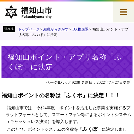
ペ
メ
ー
ニ
ジ
ュ
の
ー
先
を
トップページ
>
組織からさがす
>
DX推進課
>
福知山ポイント・アプ
頭
飛
リ名称「ふくぽ」に決定
で
ば
す
し
本
。
て
福知山ポイント・アプリ名称「ふ
文
本
くぽ」に決定
文
へ
ページID：0049239
更新日：2022年7月27日更新
福知山ポイントの名称は「ふくポ」に決定！！！
福知山市では、令和4年度、ポイントを活用した事業を実施するプ
ラットフォームとして、スマートフォン等によるポイントシステム
（キャッシュレス決済）を導入します。
ふくぽ
このたび、ポイントシステムの名称を「
」に決定しまし