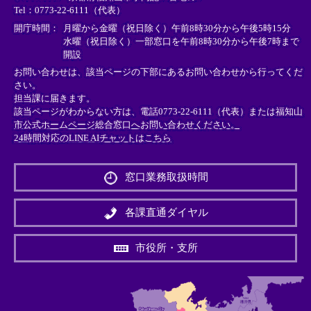
Tel：0773-22-6111（代表）
ク
ク
ク
＞
＞
＞
開庁時間：
月曜から金曜（祝日除く）午前8時30分から午後5時15分
水曜（祝日除く）一部窓口を午前8時30分から午後7時まで
開設
お問い合わせは、該当ページの下部にあるお問い合わせから行ってくだ
さい。
担当課に届きます。
該当ページがわからない方は、電話0773-22-6111（代表）または
福知山
市公式ホームページ総合窓口へお問い合わせください。
24時間対応のLINE AIチャットはこちら
＜
外
窓口業務取扱時間
部
リ
ン
各課直通ダイヤル
ク
＞
市役所・支所