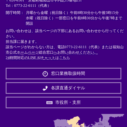
〒620-8501 京都府福知山市字内記13番地の1
ン
ン
ン
Tel：0773-22-6111（代表）
ク
ク
ク
＞
＞
＞
開庁時間：
月曜から金曜（祝日除く）午前8時30分から午後5時15分
水曜（祝日除く）一部窓口を午前8時30分から午後7時まで
開設
お問い合わせは、該当ページの下部にあるお問い合わせから行ってくだ
さい。
担当課に届きます。
該当ページがわからない方は、電話0773-22-6111（代表）または
福知山
市公式ホームページ総合窓口へお問い合わせください。
24時間対応のLINE AIチャットはこちら
＜
外
窓口業務取扱時間
部
リ
ン
各課直通ダイヤル
ク
＞
市役所・支所