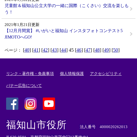
児童館＆福知山公立大学の一緒に国際（こくさい）交流を楽しも
う！
2021年1月21日更新
【12月月間賞】 #いがいと福知山 インスタフォトコンテスト5
JIMOTOへGO!
[
40
] [
41
] [
42
] [
43
] [
44
] 45 [
46
] [
47
] [
48
] [
49
] [
50
]
ページ：
リンク・著作権・免責事項
個人情報保護
アクセシビリティ
バナー広告について
＜
＜
＜
外
外
外
福知山市役所
部
部
部
法人番号 4000020262013
リ
リ
リ