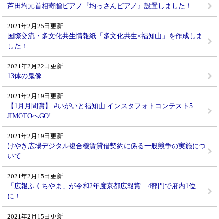
芦田均元首相寄贈ピアノ『均っさんピアノ』設置しました！
2021年2月25日更新
国際交流・多文化共生情報紙「多文化共生×福知山」を作成しま
した！
2021年2月22日更新
13体の鬼像
2021年2月19日更新
【1月月間賞】 #いがいと福知山 インスタフォトコンテスト5
JIMOTOへGO!
2021年2月19日更新
けやき広場デジタル複合機賃貸借契約に係る一般競争の実施につ
いて
2021年2月15日更新
「広報ふくちやま」が令和2年度京都広報賞 4部門で府内1位
に！
2021年2月15日更新