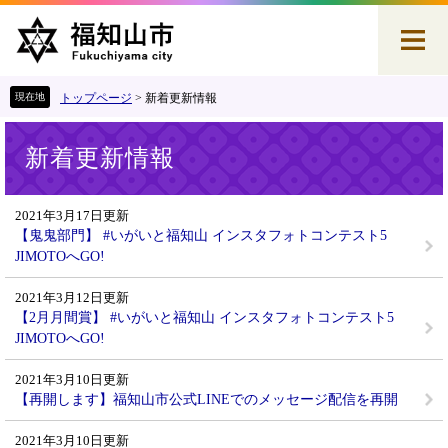
ペ
メ
ー
ニ
ジ
ュ
の
ー
先
を
トップページ
>
新着更新情報
頭
飛
本
で
ば
新着更新情報
文
す
し
。
て
本
2021年3月17日更新
文
【鬼鬼部門】 #いがいと福知山 インスタフォトコンテスト5
へ
JIMOTOへGO!
2021年3月12日更新
【2月月間賞】 #いがいと福知山 インスタフォトコンテスト5
JIMOTOへGO!
2021年3月10日更新
【再開します】福知山市公式LINEでのメッセージ配信を再開
2021年3月10日更新