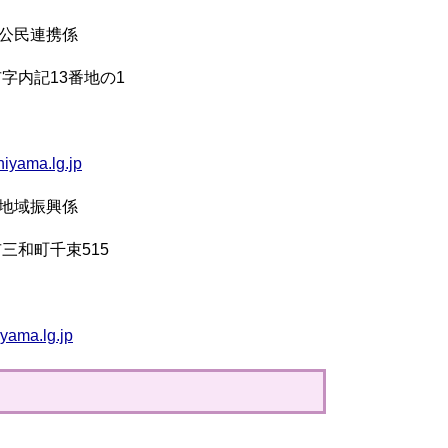
民連携係
13番地の1
hiyama.lg.jp
 地域振興係
町千束515
yama.lg.jp