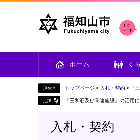
ペ
メ
ー
ニ
ジ
ュ
の
ー
注目
ワード
先
を
頭
飛
で
ば
す
し
ホーム
く
。
て
本
文
へ
トップページ
>
入札・契約
>
「
「三和荘及び関連施設」の活用に
入札・契約