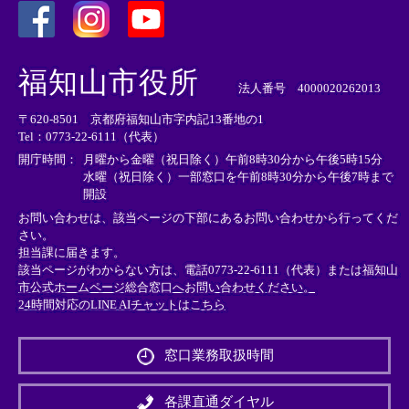
＜
＜
＜
外
外
外
福知山市役所
部
部
部
法人番号 4000020262013
リ
リ
リ
〒620-8501 京都府福知山市字内記13番地の1
ン
ン
ン
Tel：0773-22-6111（代表）
ク
ク
ク
＞
＞
＞
開庁時間：
月曜から金曜（祝日除く）午前8時30分から午後5時15分
水曜（祝日除く）一部窓口を午前8時30分から午後7時まで
開設
お問い合わせは、該当ページの下部にあるお問い合わせから行ってくだ
さい。
担当課に届きます。
該当ページがわからない方は、電話0773-22-6111（代表）または
福知山
市公式ホームページ総合窓口へお問い合わせください。
24時間対応のLINE AIチャットはこちら
＜
外
窓口業務取扱時間
部
リ
ン
各課直通ダイヤル
ク