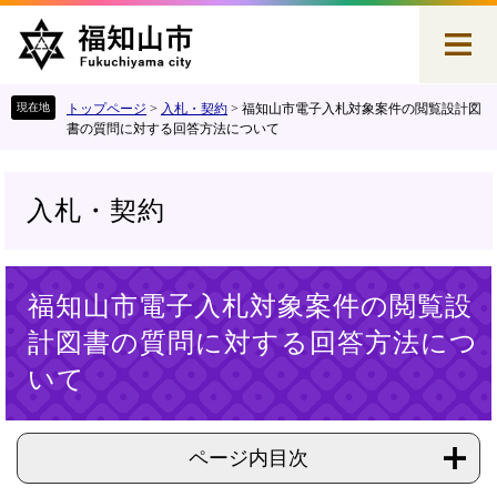
ペ
メ
ー
ニ
ジ
ュ
の
ー
先
を
トップページ
>
入札・契約
>
福知山市電子入札対象案件の閲覧設計図
頭
飛
書の質問に対する回答方法について
で
ば
す
し
。
て
入札・契約
本
文
へ
本
福知山市電子入札対象案件の閲覧設
文
計図書の質問に対する回答方法につ
いて
ページ内目次