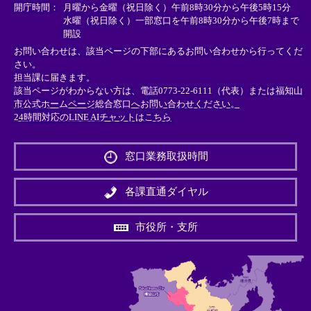
＞
＞
＞
開庁時間：
月曜から金曜（祝日除く）午前8時30分から午後5時15分
水曜（祝日除く）一部窓口を午前8時30分から午後7時まで
開設
お問い合わせは、該当ページの下部にあるお問い合わせから行ってくだ
さい。
担当課に届きます。
該当ページがわからない方は、電話0773-22-6111（代表）または
福知山
市公式ホームページ総合窓口へお問い合わせください。
24時間対応のLINE AIチャットはこちら
＜
外
窓口業務取扱時間
部
リ
ン
各課直通ダイヤル
ク
＞
市役所・支所