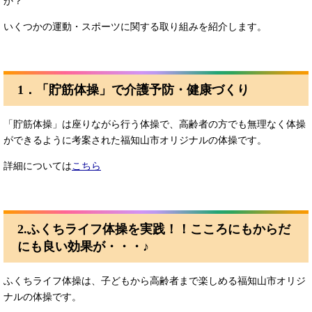
か？
いくつかの運動・スポーツに関する取り組みを紹介します。
1．「貯筋体操」で介護予防・健康づくり
「貯筋体操」は座りながら行う体操で、高齢者の方でも無理なく体操
ができるように考案された福知山市オリジナルの体操です。
詳細については
こちら
2.ふくちライフ体操を実践！！こころにもからだ
にも良い効果が・・・♪
ふくちライフ体操は、子どもから高齢者まで楽しめる福知山市オリジ
ナルの体操です。