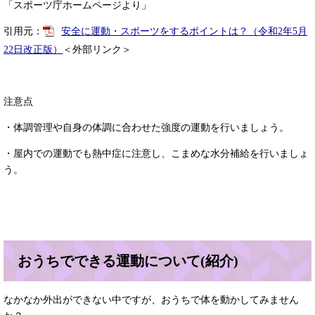
「スポーツ庁ホームページより」
引用元：
安全に運動・スポーツをするポイントは？（令和2年5月
22日改正版）
＜外部リンク＞
注意点
・体調管理や自身の体調に合わせた強度の運動を行いましょう。
・屋内での運動でも熱中症に注意し、こまめな水分補給を行いましょ
う。
おうちでできる運動について(紹介)
なかなか外出ができない中ですが、おうちで体を動かしてみません