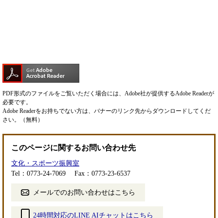
PDF形式のファイルをご覧いただく場合には、Adobe社が提供するAdobe Readerが
必要です。
Adobe Readerをお持ちでない方は、バナーのリンク先からダウンロードしてくだ
さい。（無料）
このページに関するお問い合わせ先
文化・スポーツ振興室
Tel：0773-24-7069
Fax：0773-23-6537
メールでのお問い合わせはこちら
24時間対応のLINE AIチャットはこちら