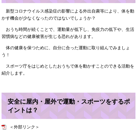
新型コロナウイルス感染症の影響による外出自粛等により、体を動
かす機会が少なくなったのではないでしょうか？
おうち時間が続くことで、運動量が低下し、免疫力の低下や、生活
習慣病などの健康被害が生じる恐れがあります。
体の健康を保つために、自分に合った運動に取り組んでみましょ
う！
スポーツ庁をはじめとしたおうちで体を動かすことのできる活動を
紹介します。
安全に屋内・屋外で運動・スポーツをするポ
イントは？
＜外部リンク＞