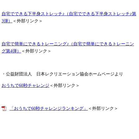
自宅でできる下半身ストレッチ♪（自宅でできる下半身ストレッチ♪第
3弾）
＜外部リンク＞
自宅で簡単にできるトレーニング♪（自宅で簡単にできるトレーニン
グ第4弾）
＜外部リンク＞
・公益財団法人 日本レクリエーション協会ホームページより
おうちで60秒チャレンジ
＜外部リンク＞
「おうちで60秒チャレンジランキング」
＜外部リンク＞