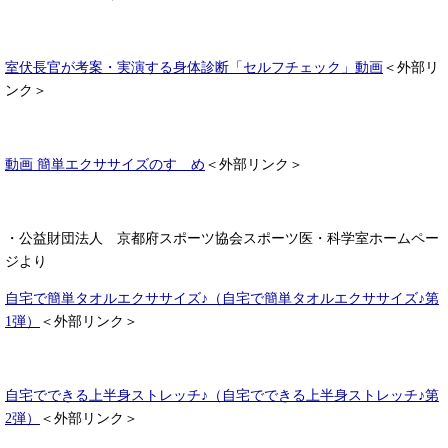
室伏長官が考案・実演する身体診断「セルフチェック」動画
＜外部リ
ンク＞
動画 簡単エクササイズのすゝめ
＜外部リンク＞
・公益財団法人 京都府スポーツ協会スポーツ医・科学室ホームペー
ジより
自宅で簡単タオルエクササイズ♪（自宅で簡単タオルエクササイズ♪第
1弾）
＜外部リンク＞
自宅でできる上半身ストレッチ♪（自宅でできる上半身ストレッチ♪第
2弾）
＜外部リンク＞