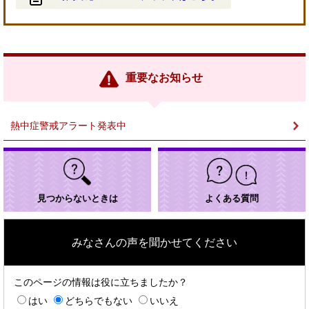
＜
外
部
リ
ン
重要なお知らせ
ク
＞
熱中症警戒アラート発表中
見つからないときは
よくある質問
みなさんの声を聞かせてください
このページの情報は役に立ちましたか？
はい
どちらでもない
いいえ