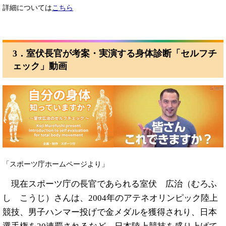
詳細については
こちら
3．室伏長官が考案・実演する身体診断「セルフチ
ェック」動画
「スポーツ庁ホームページより」
現在スポーツ庁の長官であられる室伏 広治（むろふ
し こうじ）さんは、2004年のアテネオリンピック陸上
競技、男子ハンマー投げで金メダルを獲得されり、日本