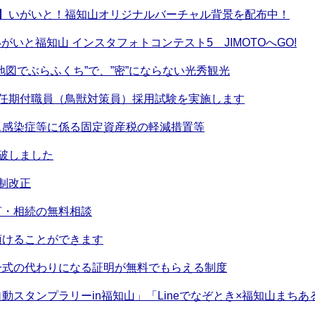
！】いがいと！福知山オリジナルバーチャル背景を配布中！
いがいと福知山 インスタフォトコンテスト5 JIMOTOへGO!
地図でぶらふくち”で、”密”にならない光秀観光
市任期付職員（鳥獣対策員）採用試験を実施します
ス感染症等に係る固定資産税の軽減措置等
破しました
制改正
言・相続の無料相談
預けることができます
一式の代わりになる証明が無料でもらえる制度
動スタンプラリーin福知山」「Lineでなぞとき×福知山まちあ