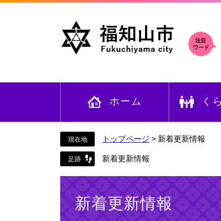
ペ
メ
ー
ニ
ジ
ュ
の
ー
注目
ワード
先
を
頭
飛
で
ば
す
し
ホーム
く
。
て
本
文
へ
トップページ
>
新着更新情報
新着更新情報
本
文
新着更新情報