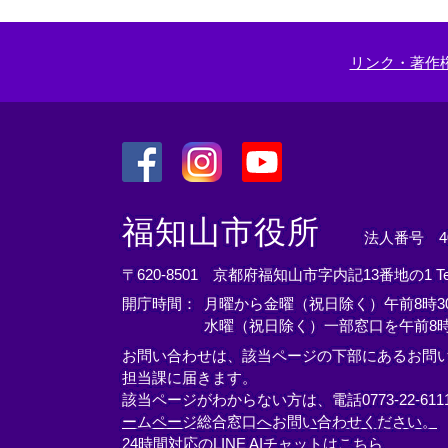
リンク・著作
＜
＜
＜
外
外
外
福知山市役所
法人番号 400
部
部
部
リ
リ
リ
〒620-8501 京都府福知山市字内記13番地の1
T
ン
ン
ン
開庁時間：
月曜から金曜（祝日除く）午前8時30
ク
ク
ク
水曜（祝日除く）一部窓口を午前8時
＞
＞
＞
お問い合わせは、該当ページの下部にあるお問
担当課に届きます。
該当ページがわからない方は、電話0773-22-61
ームページ総合窓口へお問い合わせください。
24時間対応のLINE AIチャットはこちら