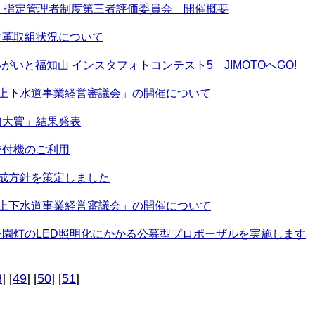
 指定管理者制度第三者評価委員会 開催概要
改革取組状況について
いがいと福知山 インスタフォトコンテスト5 JIMOTOへGO!
市上下水道事業経営審議会」の開催について
句大賞」結果発表
交付機のご利用
成方針を策定しました
市上下水道事業経営審議会」の開催について
園灯のLED照明化にかかる公募型プロポーザルを実施します
8
] [
49
] [
50
] [
51
]