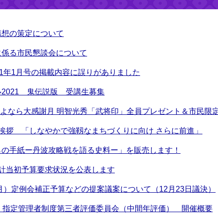
構想の策定について
に係る市民懇談会について
21年1月号の掲載内容に誤りがありました
2021 鬼伝説版 受講生募集
日さよなら大感謝月 明智光秀「武将印」全員プレゼント＆市民限定
挨拶 「しなやかで強靱なまちづくりに向け さらに前進」
らの手紙ー丹波攻略戦を語る史料ー」を販売します！
会計当初予算要求状況を公表します
2月）定例会補正予算などの提案議案について（12月23日議決）
 指定管理者制度第三者評価委員会（中間年評価） 開催概要