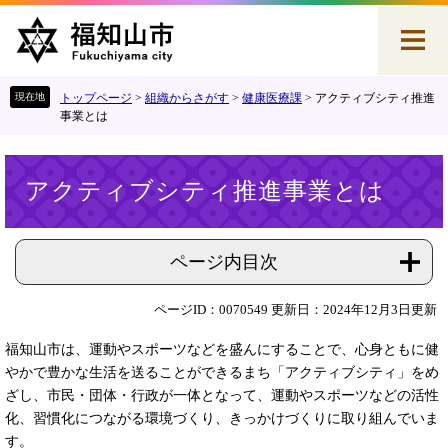
ペ
メ
ー
ニ
ジ
ュ
の
ー
先
を
トップページ
>
組織からさがす
>
健康医療課
>
アクティブシティ推進
頭
飛
事業とは
で
ば
す
し
本
。
て
アクティブシティ推進事業とは
文
本
文
へ
ページ内目次
ページID：0070549
更新日：2024年12月3日更新
福知山市は、運動やスポーツなどを盛んにすることで、心身ともに健
やかで豊かな生活を送ることができるまち「アクティブシティ」をめ
ざし、市民・団体・行政が一体となって、運動やスポーツなどの活性
化、習慣化につながる環境づくり、きっかけづくりに取り組んでいま
す。