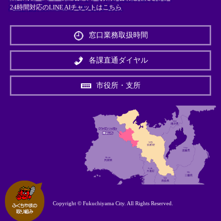
24時間対応のLINE AIチャットはこちら
＜
外
窓口業務取扱時間
部
リ
ン
各課直通ダイヤル
ク
＞
市役所・支所
Copyright © Fukuchiyama City. All Rights Reserved.