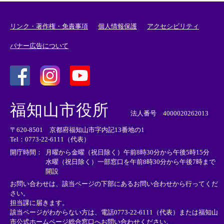
リンク・著作権・免責事項
個人情報保護
アクセシビリティ
バナー広告について
＜
＜
＜
外
外
外
福知山市役所
部
部
部
法人番号 4000020262013
リ
リ
リ
〒620-8501 京都府福知山市字内記13番地の1
ン
ン
ン
Tel：0773-22-6111（代表）
ク
ク
ク
＞
＞
＞
開庁時間：
月曜から金曜（祝日除く）午前8時30分から午後5時15分
水曜（祝日除く）一部窓口を午前8時30分から午後7時まで
開設
お問い合わせは、該当ページの下部にあるお問い合わせから行ってくだ
さい。
担当課に届きます。
該当ページがわからない方は、電話0773-22-6111（代表）または
福知山
市公式ホームページ総合窓口へお問い合わせください。