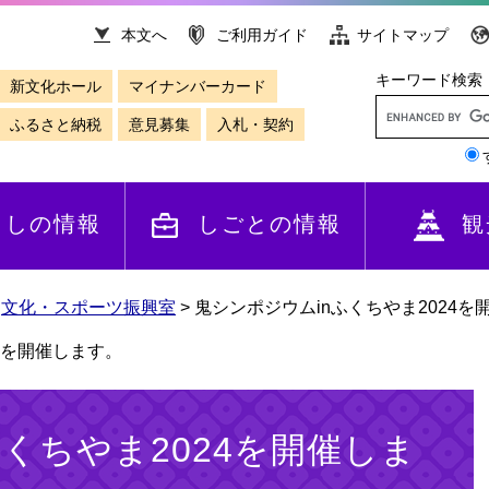
本文へ
ご利用ガイド
サイトマップ
キーワード検索
新文化ホール
マイナンバーカード
ふるさと納税
意見募集
入札・契約
らしの情報
しごとの情報
観
>
文化・スポーツ振興室
>
鬼シンポジウムinふくちやま2024を
4を開催します。
くちやま2024を開催しま