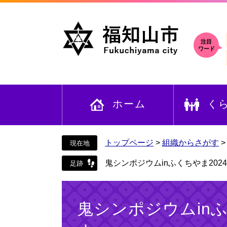
ペ
メ
ー
ニ
ジ
ュ
の
ー
注目
ワード
先
を
頭
飛
で
ば
す
し
ホーム
く
。
て
本
文
へ
トップページ
>
組織からさがす
鬼シンポジウムinふくちやま202
本
文
鬼シンポジウムinふ