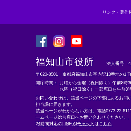
リンク・著作
＜
＜
＜
外
外
外
福知山市役所
法人番号 400
部
部
部
リ
リ
リ
〒620-8501 京都府福知山市字内記13番地の1
T
ン
ン
ン
開庁時間：
月曜から金曜（祝日除く）午前8時30
ク
ク
ク
水曜（祝日除く）一部窓口を午前8時
＞
＞
＞
お問い合わせは、該当ページの下部にあるお問
担当課に届きます。
該当ページがわからない方は、電話0773-22-61
ームページ総合窓口へお問い合わせください。
24時間対応のLINE AIチャットはこちら
＜