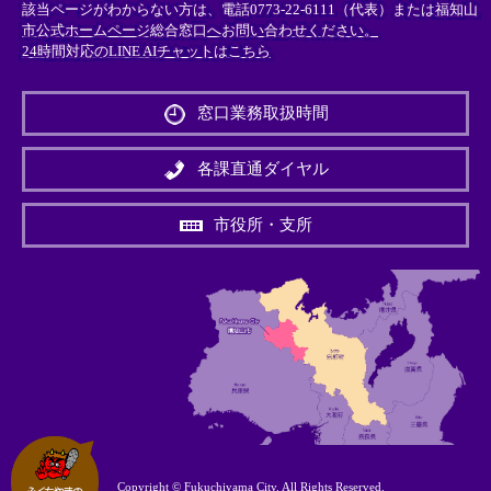
該当ページがわからない方は、電話0773-22-6111（代表）または
福知山
市公式ホームページ総合窓口へお問い合わせください。
24時間対応のLINE AIチャットはこちら
＜
外
窓口業務取扱時間
部
リ
ン
各課直通ダイヤル
ク
＞
市役所・支所
Copyright © Fukuchiyama City. All Rights Reserved.