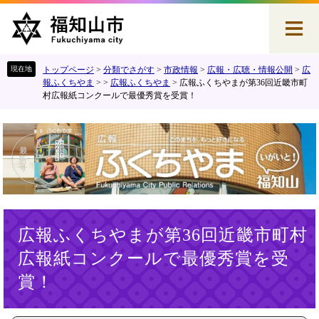
ペ
メ
ー
ニ
ジ
ュ
の
ー
先
を
トップページ
>
分類でさがす
>
市政情報
>
広報・広聴・情報公開
>
広
頭
飛
報ふくちやま
>
>
広報ふくちやま
>
広報ふくちやまが第36回近畿市町
村広報紙コンクールで最優秀賞を受賞！
で
ば
す
し
。
て
本
文
へ
本
広報ふくちやまが第36回近畿市町村
文
広報紙コンクールで最優秀賞を受
賞！