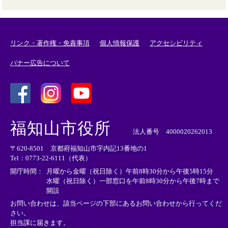
リンク・著作権・免責事項
個人情報保護
アクセシビリティ
バナー広告について
＜
＜
＜
外
外
外
福知山市役所
部
部
部
法人番号 4000020262013
リ
リ
リ
〒620-8501 京都府福知山市字内記13番地の1
ン
ン
ン
Tel：0773-22-6111（代表）
ク
ク
ク
＞
＞
＞
開庁時間：
月曜から金曜（祝日除く）午前8時30分から午後5時15分
水曜（祝日除く）一部窓口を午前8時30分から午後7時まで
開設
お問い合わせは、該当ページの下部にあるお問い合わせから行ってくだ
さい。
担当課に届きます。