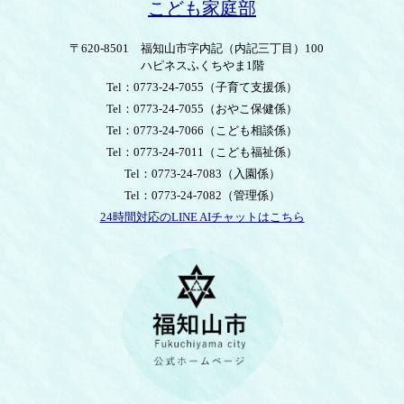
こども家庭部
〒620-8501
福知山市字内記（内記三丁目）100
ハピネスふくちやま1階
Tel：0773-24-7055
（子育て支援係）
Tel：0773-24-7055
（おやこ保健係）
Tel：0773-24-7066
（こども相談係）
Tel：0773-24-7011
（こども福祉係）
Tel：0773-24-7083
（入園係）
Tel：0773-24-7082
（管理係）
24時間対応のLINE AIチャットはこちら
＜
外
部
リ
ン
ク
＞