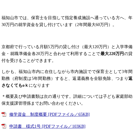
福知山市では、保育士を目指して指定養成施設へ通っている方へ、年
30万円の就学資金を貸し付けています（2年間最大60万円）。
京都府で行っている月額5万円の貸し付け（最大120万円）と入学準備
金・就職準備金各20万円と合わせて利用することで
最大
220
万円
の貸
付を受けることができます。
しかも、福知山市内に在住しながら市内施設でで保育士として3年間
勤務（府制度は5年間勤務）すると、返還義務を全額免除、つまり
返
さなくてもoｋ
になります
＊概要及び申請書類は次の通りです。詳細については子ども家庭部幼
保支援課管理係までお問い合わせください。
修学資金 制度概要 [PDFファイル／65KB]
申請書 様式1号 [PDFファイル／103KB]