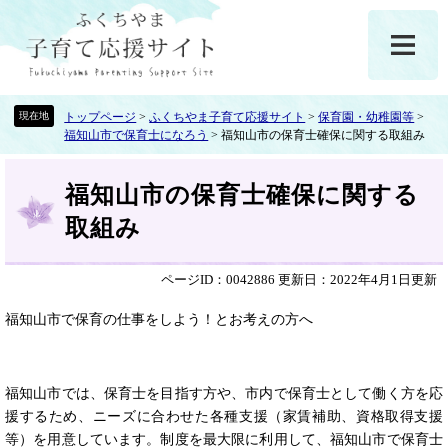
ペ
メ
ー
ニ
ジ
ュ
の
ー
先
を
頭
飛
トップページ
>
ふくちやま子育て応援サイト
>
保育園・幼稚園等
>
福知山市で保育士になろう
>
福知山市の保育士確保に関する取組み
で
ば
す
し
本
。
て
福知山市の保育士確保に関する
文
本
文
取組み
へ
ページID：0042886
更新日：2022年4月1日更新
福知山市で保育の仕事をしよう！とお考えの方へ
福知山市では、保育士を目指す方や、市内で保育士として働く方を応
援するため、ニーズに合わせた各種支援（家賃補助、資格取得支援
等）を用意しています。制度を最大限に利用して、福知山市で保育士