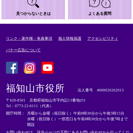
見つからないときは
よくある質問
リンク・著作権・免責事項
個人情報保護
アクセシビリティ
バナー広告について
＜
＜
＜
外
外
外
福知山市役所
部
部
部
法人番号 4000020262013
リ
リ
リ
〒620-8501 京都府福知山市字内記13番地の1
ン
ン
ン
Tel：0773-22-6111（代表）
ク
ク
ク
＞
＞
＞
開庁時間：
月曜から金曜（祝日除く）午前8時30分から午後5時15分
水曜（祝日除く）一部窓口を午前8時30分から午後7時まで
開設
お問い合わせは、該当ページの下部にあるお問い合わせから行ってくだ