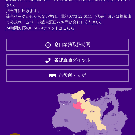
さい。
担当課に届きます。
該当ページがわからない方は、電話0773-22-6111（代表）または
福知山
市公式ホームページ総合窓口へお問い合わせください。
24時間対応のLINE AIチャットはこちら
＜
外
窓口業務取扱時間
部
リ
ン
各課直通ダイヤル
ク
＞
市役所・支所