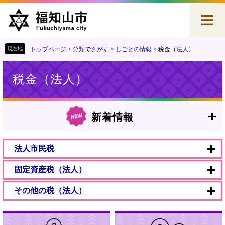
ペ
メ
ー
ニ
ジ
ュ
の
ー
先
を
トップページ
>
分類でさがす
>
しごとの情報
>
税金（法人）
頭
飛
本
で
ば
税金（法人）
文
す
し
。
て
本
文
新着情報
へ
法人市民税
固定資産税（法人）
その他の税（法人）