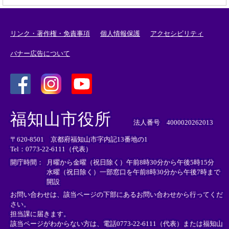
リンク・著作権・免責事項
個人情報保護
アクセシビリティ
バナー広告について
＜
＜
＜
外
外
外
福知山市役所
部
部
部
法人番号 4000020262013
リ
リ
リ
〒620-8501 京都府福知山市字内記13番地の1
ン
ン
ン
Tel：0773-22-6111（代表）
ク
ク
ク
＞
＞
＞
開庁時間：
月曜から金曜（祝日除く）午前8時30分から午後5時15分
水曜（祝日除く）一部窓口を午前8時30分から午後7時まで
開設
お問い合わせは、該当ページの下部にあるお問い合わせから行ってくだ
さい。
担当課に届きます。
該当ページがわからない方は、電話0773-22-6111（代表）または
福知山