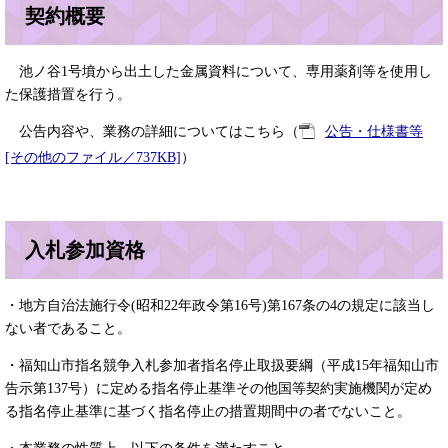
契約概要
池ノ谷1号墳から出土した金属資料について、専用薬剤等を使用し
た保護措置を行う。
公告内容や、業務の詳細についてはこちら（
公告・仕様書等
[その他のファイル／737KB]
）
入札参加資格
・地方自治法施行令(昭和22年政令第16号)第167条の4の規定に該当し
ない者であること。
・福知山市指名競争入札参加者指名停止取扱要綱（平成15年福知山市
告示第137号）に定める指名停止基準その他国等契約実施機関が定め
る指名停止基準に基づく指名停止の措置期間中の者でないこと。