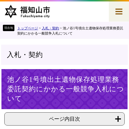
ペ
メ
ー
ニ
ジ
ュ
の
ー
先
を
トップページ
>
入札・契約
>
池ノ谷1号墳出土遺物保存処理業務委託
頭
飛
契約にかかる一般競争入札について
で
ば
す
し
。
て
入札・契約
本
文
へ
本
池ノ谷1号墳出土遺物保存処理業務
文
委託契約にかかる一般競争入札につ
いて
ページ内目次