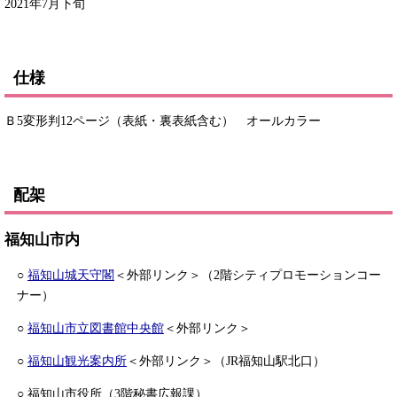
2021年7月下旬
仕様
Ｂ5変形判12ページ（表紙・裏表紙含む） オールカラー
配架
福知山市内
○
福知山城天守閣
＜外部リンク＞
（2階シティプロモーションコー
ナー）
○
福知山市立図書館中央館
＜外部リンク＞
○
福知山観光案内所
＜外部リンク＞
（JR福知山駅北口）
○ 福知山市役所（3階秘書広報課）