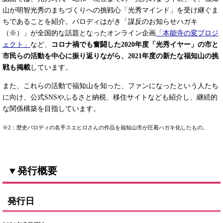
山が明智光秀のまちづくりへの挑戦心「光秀マインド」を受け継ぐま
ちであることを紹介。パロディはがき「謀反のお知らせハガキ
（※）」が全国的な話題となったオンライン企画
「本能寺の変プロジ
ェクト」
など、
コロナ禍でも奮闘した2020年度「光秀イヤー」の市と
市民らの活動を中心に振り返りながら、2021年度の新たな福知山の挑
戦も掲載
しています。
また、これらの活動で福知山を知った、ファンになったという人たち
に向け、公式SNSやふるさと納税、移住サイトなども紹介し、継続的
な関係構築を目指しています。
※2：歴史パロディの名手スエヒロさんの作品を福知山市が圧着ハガキ化したもの。
▼発行概要
発行日