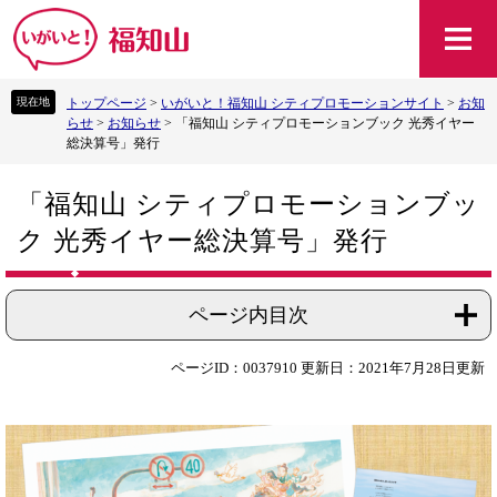
ペ
メ
ー
ニ
ジ
ュ
の
ー
トップページ
>
いがいと！福知山 シティプロモーションサイト
>
お知
先
を
らせ
>
お知らせ
>
「福知山 シティプロモーションブック 光秀イヤー
頭
飛
総決算号」発行
で
ば
す
し
本
。
て
「福知山 シティプロモーションブッ
文
本
ク 光秀イヤー総決算号」発行
文
へ
ページ内目次
ページID：0037910
更新日：2021年7月28日更新