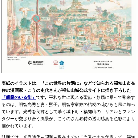
表紙のイラストは、『この世界の片隅に』などで知られる福知山市在
住の漫画家・こうの史代さんが福知山城公式サイトに描き下ろした
「麒麟のいる街」
です。
平和な世に現れる聖獣・麒麟に乗って飛来す
るのは、明智光秀と妻・熙子。明智家家紋の桔梗の花びらも風に舞っ
ています。光秀を良君として慕う城下町・福知山の、リアルとファン
タジーが交ざり合う風景が、こうのさん独特の透明感ある色彩により
描かれています。
誌面では、光秀時代～昭和～現在までの「光秀のまち年表」で、福知