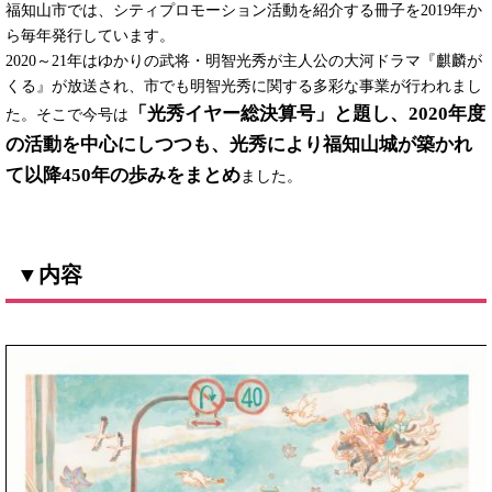
福知山市では、シティプロモーション活動を紹介する冊子を2019年か
ら毎年発行しています。
2020～21年はゆかりの武将・明智光秀が主人公の大河ドラマ『麒麟が
くる』が放送され、市でも明智光秀に関する多彩な事業が行われまし
「光秀イヤー総決算号」と題し、2020年度
た。そこで今号は
の活動を中心にしつつも、光秀により福知山城が築かれ
て以降450年の歩みをまとめ
ました
。
▼内容