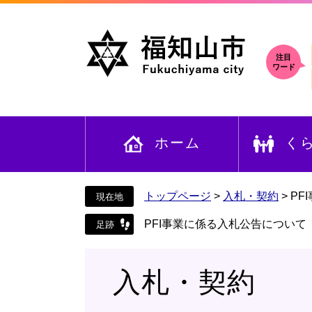
ペ
メ
ー
ニ
ジ
ュ
の
ー
注目
ワード
先
を
頭
飛
で
ば
す
し
ホーム
く
。
て
本
文
へ
トップページ
>
入札・契約
>
PF
PFI事業に係る入札公告について
入札・契約