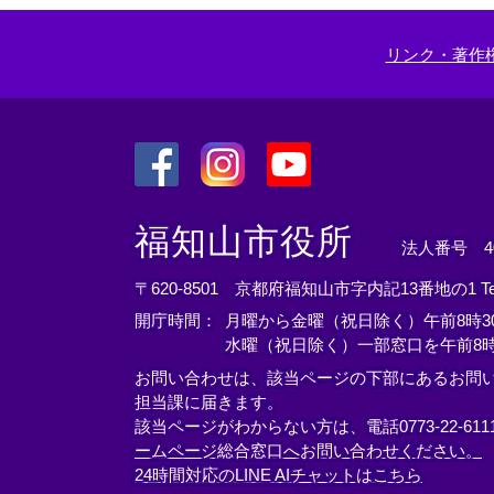
リンク・著作
＜
＜
＜
外
外
外
福知山市役所
法人番号 400
部
部
部
リ
リ
リ
〒620-8501 京都府福知山市字内記13番地の1
T
ン
ン
ン
開庁時間：
月曜から金曜（祝日除く）午前8時30
ク
ク
ク
水曜（祝日除く）一部窓口を午前8時
＞
＞
＞
お問い合わせは、該当ページの下部にあるお問
担当課に届きます。
該当ページがわからない方は、電話0773-22-61
ームページ総合窓口へお問い合わせください。
24時間対応のLINE AIチャットはこちら