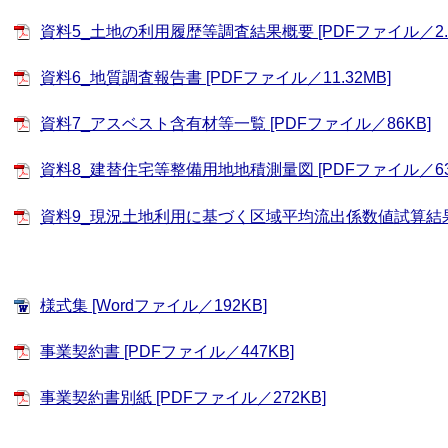
資料5_土地の利用履歴等調査結果概要 [PDFファイル／2.2
資料6_地質調査報告書 [PDFファイル／11.32MB]
資料7_アスベスト含有材等一覧 [PDFファイル／86KB]
資料8_建替住宅等整備用地地積測量図 [PDFファイル／63
資料9_現況土地利用に基づく区域平均流出係数値試算結果 [
様式集 [Wordファイル／192KB]
事業契約書 [PDFファイル／447KB]
事業契約書別紙 [PDFファイル／272KB]