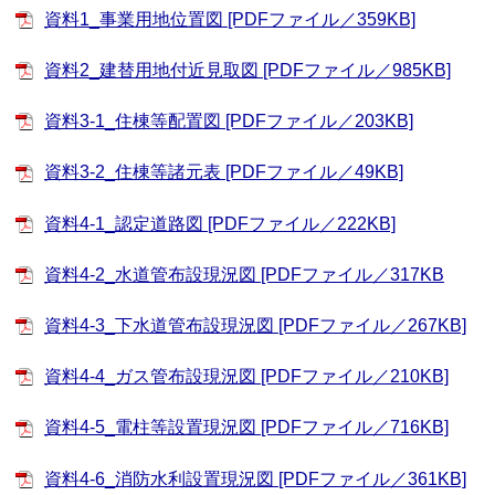
資料1_事業用地位置図 [PDFファイル／359KB]
資料2_建替用地付近見取図 [PDFファイル／985KB]
資料3‐1_住棟等配置図 [PDFファイル／203KB]
資料3‐2_住棟等諸元表 [PDFファイル／49KB]
資料4‐1_認定道路図 [PDFファイル／222KB]
資料4‐2_水道管布設現況図 [PDFファイル／317KB
資料4‐3_下水道管布設現況図 [PDFファイル／267KB]
資料4‐4_ガス管布設現況図 [PDFファイル／210KB]
資料4‐5_電柱等設置現況図 [PDFファイル／716KB]
資料4‐6_消防水利設置現況図 [PDFファイル／361KB]