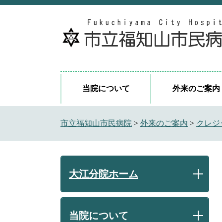
ペ
メ
ー
ニ
ジ
ュ
の
ー
先
を
頭
飛
で
ば
当院について
外来のご案内
す
し
。
て
本
市立福知山市民病院
>
外来のご案内
>
クレジ
文
へ
大江分院ホーム
当院について