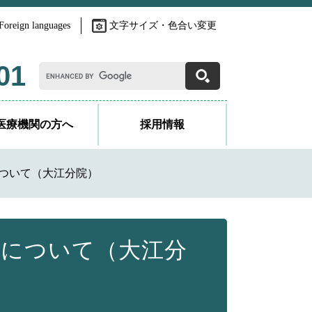
Foreign languages
文字サイズ・色合い変更
G
01
o
o
g
l
医療機関の方へ
採用情報
e
カ
ス
タ
ついて（大江分院）
ム
検
索
について（大江分