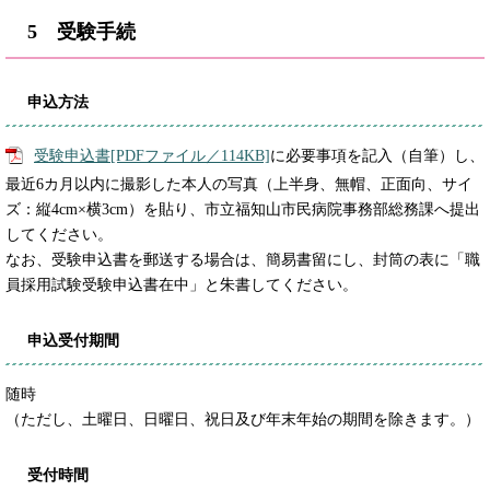
5 受験手続
申込方法
受験申込書[PDFファイル／114KB]
に必要事項を記入（自筆）し、
最近6カ月以内に撮影した本人の写真（上半身、無帽、正面向、サイ
ズ：縦4cm×横3cm）を貼り、市立福知山市民病院事務部総務課へ提出
してください。
なお、受験申込書を郵送する場合は、簡易書留にし、封筒の表に「職
員採用試験受験申込書在中」と朱書してください。
申込受付期間
随時
（ただし、土曜日、日曜日、祝日及び年末年始の期間を除きます。）
受付時間