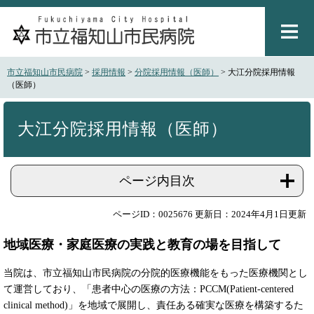
ペ
メ
ー
ニ
ジ
ュ
の
ー
先
を
市立福知山市民病院
>
採用情報
>
分院採用情報（医師）
>
大江分院採用情報
頭
飛
（医師）
で
ば
本
す
し
文
。
て
大江分院採用情報（医師）
本
文
へ
ページ内目次
ページID：0025676
更新日：2024年4月1日更新
地域医療・家庭医療の実践と教育の場を目指して
当院は、市立福知山市民病院の分院的医療機能をもった医療機関とし
て運営しており、「患者中心の医療の方法：PCCM(Patient-centered
clinical method)」を地域で展開し、責任ある確実な医療を構築するた