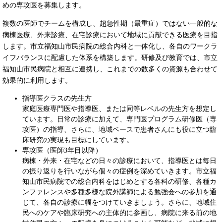
めの専攻医を募集します。
複数の医師でチームを構成し、超急性期（最重症）ではない一般的な
病棟医療、外来診療、在宅診療において地域に貢献できる医療を目指
します。市立福知山市民病院の総合内科と一体化し、各自のワークラ
イフバランスに配慮した体系を構築します。研修及び教育では、市立
福知山市民病院と相互に連携し、これまでの数多くの資源も合わせて
効果的に利用します。
指導医クラスの先生方
家庭医療専門医や指導医、または同等レベルの先生方を想定し
ています。日常の診療に加えて、専門医プログラム研修医（専
攻医）の指導、さらに、地域ベースで患者さんにも役に立つ臨
床研究の実現も目標にしています。
専攻医（医師3年目以降）
病棟・外来・在宅などの日々の診療において、指導医とは毎日
の振り返りを行いながら個々の症例を深めていきます。市立福
知山市民病院での総合内科をはじめとする各科の研修、各種カ
ンファレンスや多種多様な院外講師による勉強会への参加を通
じて、各自の診療に幅をつけていきましょう。さらに、地域住
民へのケアや臨床研究への主体的に参画し、病院に来る前の地