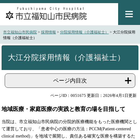
ペ
メ
ー
ニ
ジ
ュ
の
ー
先
を
市立福知山市民病院
>
採用情報
>
分院採用情報（介護福祉士）
>
大江分院採用
頭
飛
情報（介護福祉士）
で
ば
本
す
し
文
。
て
大江分院採用情報（介護福祉士）
本
文
へ
ページ内目次
ページID：0051675
更新日：2026年4月1日更新
地域医療・家庭医療の実践と教育の場を目指して
当院は、市立福知山市民病院の分院的医療機能をもった医療機関とし
て運営しており、「患者中心の医療の方法：PCCM(Patient-centered
clinical method)」を地域で展開し、責任ある確実な医療を構築するた