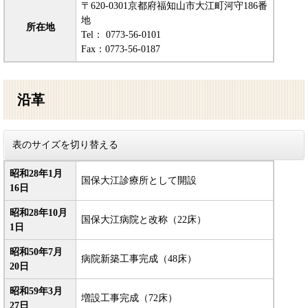
〒620-0301京都府福知山市大江町河守186番
地
所在地
Tel： 0773-56-0101
Fax：0773-56-0187
沿革
表のサイズを切り替える
昭和28年1月
国保大江診療所として開設
16日
昭和28年10月
国保大江病院と改称（22床）
1日
昭和50年7月
病院新築工事完成（48床）
20日
昭和59年3月
増設工事完成（72床）
27日