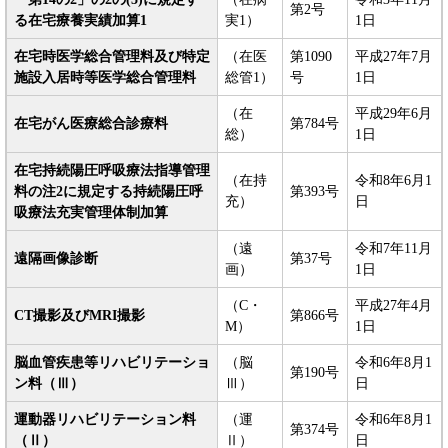
第2号
る在宅療養実績加算1
実1）
1日
在宅時医学総合管理料及び特定
（在医
第1090
平成27年7月
施設入居時等医学総合管理料
総管1）
号
1日
（在
平成29年6月
在宅がん医療総合診療料
第784号
総）
1日
在宅持続陽圧呼吸療法指導管理
（在持
令和8年6月1
料の注2に規定する持続陽圧呼
第393号
充）
日
吸療法充実管理体制加算
（遠
令和7年11月
遠隔画像診断
第37号
画）
1日
（C・
平成27年4月
CT撮影及びMRI撮影
第866号
M）
1日
脳血管疾患等リハビリテーショ
（脳
令和6年8月1
第190号
ン料（Ⅲ）
Ⅲ）
日
運動器リハビリテーション料
（運
令和6年8月1
第374号
（Ⅱ）
Ⅱ）
日