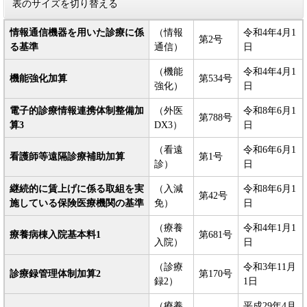
表のサイズを切り替える
情報通信機器を用いた診療に係
（情報
令和4年4月1
第2号
る基準
通信）
日
（機能
令和4年4月1
機能強化加算
第534号
強化）
日
電子的診療情報連携体制整備加
（外医
令和8年6月1
第788号
算3
DX3）
日
（看遠
令和6年6月1
看護師等遠隔診療補助加算
第1号
診）
日
継続的に賃上げに係る取組を実
（入減
令和8年6月1
第42号
施している保険医療機関の基準
免）
日
（療養
令和4年1月1
療養病棟入院基本料1
第681号
入院）
日
（診療
令和3年11月
診療録管理体制加算2
第170号
録2）
1日
（療養
平成29年4月