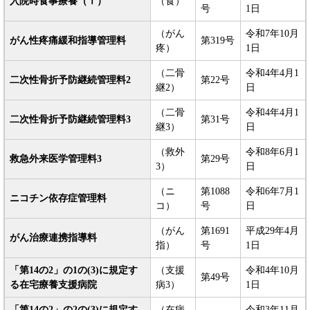
入院時食事療養（Ⅰ）
（食）
号
1日
（がん
令和7年10月
がん性疼痛緩和指導管理料
第319号
疼）
1日
（二骨
令和4年4月1
二次性骨折予防継続管理料2
第22号
継2）
日
（二骨
令和4年4月1
二次性骨折予防継続管理料3
第31号
継3）
日
（救外
令和8年6月1
救急外来医学管理料3
第29号
3）
日
（ニ
第1088
令和6年7月1
ニコチン依存症管理料
コ）
号
日
（がん
第1691
平成29年4月
がん治療連携指導料
指）
号
1日
「第14の2」の1の(3)に規定す
（支援
令和4年10月
第49号
る在宅療養支援病院
病3）
1日
「第14の2」の2の(3)に規定す
（在病
令和3年11月