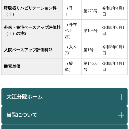
呼吸器リハビリテーション料
（呼
令和2年4月1
第275号
（Ⅰ）
Ⅰ）
日
（外在
外来・在宅ベースアップ評価料
令和8年6月1
ベⅠ
第105号
（Ⅰ）の注5
日
注）
（入ベ
令和8年6月1
入院ベースアップ評価料73
第1号
73）
日
（酸
第14603
令和8年4月1
酸素単価
単）
号
日
大江分院ホーム
当院について