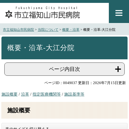
ペ
メ
ー
ニ
ジ
ュ
の
ー
先
を
市立福知山市民病院
>
当院について
>
概要・沿革
>
概要・沿革-大江分院
頭
飛
で
ば
本
す
し
文
概要・沿革-大江分院
。
て
本
文
ページ内目次
へ
ページID：0049037
更新日：2026年7月15日更新
施設概要
/
沿革
/
指定医療機関等
/
施設基準等
施設概要