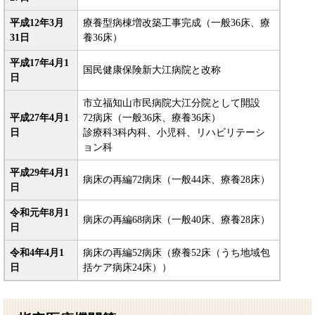
平成12年3月
療養型病棟増改築工事完成（一般36床、療
31日
養36床）
平成17年4月1
国民健康保険新大江病院と改称
日
市立福知山市民病院大江分院として開設
平成27年4月1
72病床（一般36床、療養36床）
日
診療科3科内科、小児科、リハビリテーシ
ョン科
平成29年4月1
病床の再編72病床（一般44床、療養28床）
日
令和元年8月1
病床の再編68病床（一般40床、療養28床）
日
令和4年4月1
病床の再編52病床（療養52床（うち地域包
日
括ケア病床24床））