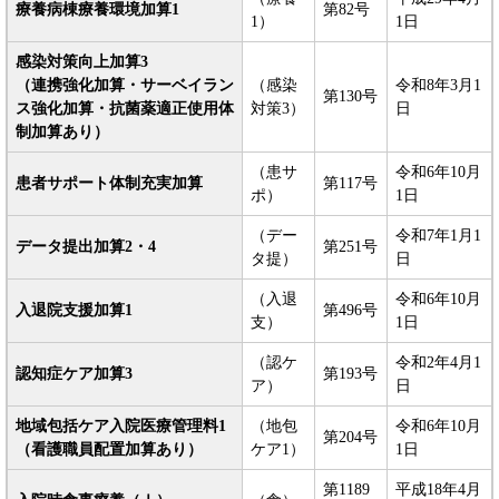
療養病棟療養環境加算1
第82号
1）
1日
感染対策向上加算3
（連携強化加算・サーベイラン
（感染
令和8年3月1
第130号
ス強化加算・抗菌薬適正使用体
対策3）
日
制加算あり）
（患サ
令和6年10月
患者サポート体制充実加算
第117号
ポ）
1日
（デー
令和7年1月1
データ提出加算2・4
第251号
タ提）
日
（入退
令和6年10月
入退院支援加算1
第496号
支）
1日
（認ケ
令和2年4月1
認知症ケア加算3
第193号
ア）
日
地域包括ケア入院医療管理料1
（地包
令和6年10月
第204号
（看護職員配置加算あり）
ケア1）
1日
第1189
平成18年4月