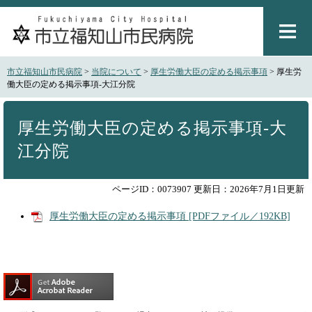
ペ
メ
ー
ニ
ジ
ュ
の
ー
先
を
市立福知山市民病院
>
当院について
>
厚生労働大臣の定める掲示事項
>
厚生労
頭
飛
働大臣の定める掲示事項-大江分院
で
ば
本
す
し
文
。
て
厚生労働大臣の定める掲示事項-大
本
江分院
文
へ
ページID：0073907
更新日：2026年7月1日更新
厚生労働大臣の定める掲示事項 [PDFファイル／192KB]