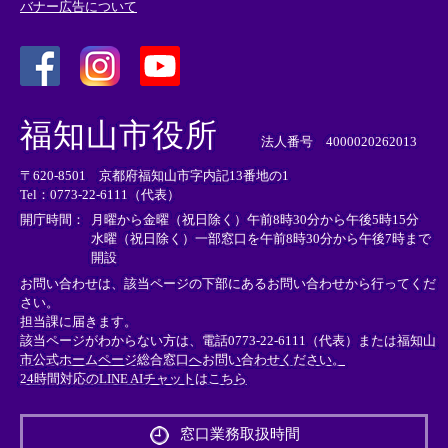
バナー広告について
＜
＜
＜
外
外
外
福知山市役所
部
部
部
法人番号 4000020262013
リ
リ
リ
〒620-8501 京都府福知山市字内記13番地の1
ン
ン
ン
Tel：0773-22-6111（代表）
ク
ク
ク
＞
＞
＞
開庁時間：
月曜から金曜（祝日除く）午前8時30分から午後5時15分
水曜（祝日除く）一部窓口を午前8時30分から午後7時まで
開設
お問い合わせは、該当ページの下部にあるお問い合わせから行ってくだ
さい。
担当課に届きます。
該当ページがわからない方は、電話0773-22-6111（代表）または
福知山
市公式ホームページ総合窓口へお問い合わせください。
24時間対応のLINE AIチャットはこちら
＜
外
窓口業務取扱時間
部