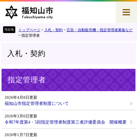
ペ
メ
ー
ニ
ジ
ュ
の
ー
先
を
トップページ
>
入札・契約
>
広告・自動販売機・指定管理者募集など
頭
飛
>
指定管理者
で
ば
す
し
入札・契約
。
て
本
文
本
へ
指定管理者
文
2026年4月8日更新
福知山市指定管理者制度について
2026年3月6日更新
令和7年度第4・5回指定管理者制度第三者評価委員会 開催概要
2026年1月7日更新