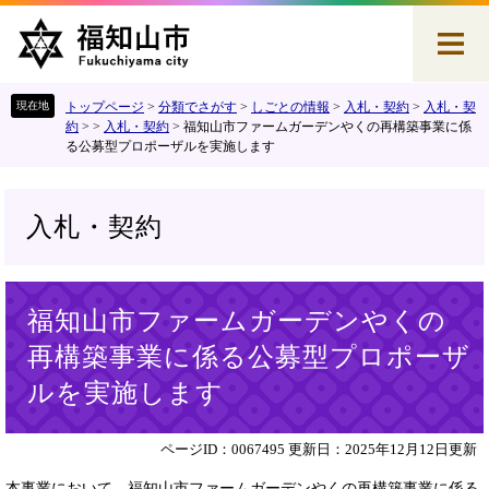
ペ
メ
ー
ニ
ジ
ュ
の
ー
先
を
トップページ
>
分類でさがす
>
しごとの情報
>
入札・契約
>
入札・契
頭
飛
約
>
>
入札・契約
>
福知山市ファームガーデンやくの再構築事業に係
る公募型プロポーザルを実施します
で
ば
す
し
。
て
本
入札・契約
文
へ
本
福知山市ファームガーデンやくの
文
再構築事業に係る公募型プロポーザ
ルを実施します
ページID：0067495
更新日：2025年12月12日更新
本事業において、福知山市ファームガーデンやくの再構築事業に係る