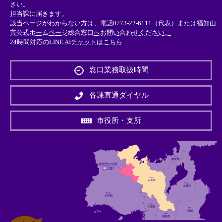
さい。
担当課に届きます。
該当ページがわからない方は、電話0773-22-6111（代表）または
福知山
市公式ホームページ総合窓口へお問い合わせください。
24時間対応のLINE AIチャットはこちら
＜
外
窓口業務取扱時間
部
リ
ン
各課直通ダイヤル
ク
＞
市役所・支所