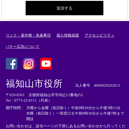
リンク・著作権・免責事項
個人情報保護
アクセシビリティ
バナー広告について
＜
＜
＜
外
外
外
福知山市役所
部
部
部
法人番号 4000020262013
リ
リ
リ
〒620-8501 京都府福知山市字内記13番地の1
ン
ン
ン
Tel：0773-22-6111（代表）
ク
ク
ク
＞
＞
＞
開庁時間：
月曜から金曜（祝日除く）午前8時30分から午後5時15分
水曜（祝日除く）一部窓口を午前8時30分から午後7時まで
開設
お問い合わせは、該当ページの下部にあるお問い合わせから行ってくだ