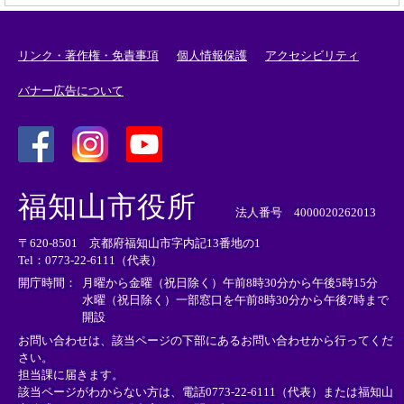
リンク・著作権・免責事項
個人情報保護
アクセシビリティ
バナー広告について
＜
＜
＜
外
外
外
福知山市役所
部
部
部
法人番号 4000020262013
リ
リ
リ
〒620-8501 京都府福知山市字内記13番地の1
ン
ン
ン
Tel：0773-22-6111（代表）
ク
ク
ク
＞
＞
＞
開庁時間：
月曜から金曜（祝日除く）午前8時30分から午後5時15分
水曜（祝日除く）一部窓口を午前8時30分から午後7時まで
開設
お問い合わせは、該当ページの下部にあるお問い合わせから行ってくだ
さい。
担当課に届きます。
該当ページがわからない方は、電話0773-22-6111（代表）または
福知山