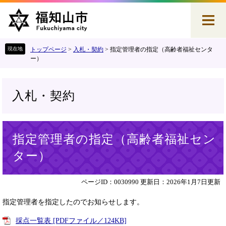
ペ
メ
ー
ニ
ジ
ュ
の
ー
先
を
トップページ
>
入札・契約
>
指定管理者の指定（高齢者福祉センタ
頭
飛
ー）
で
ば
す
し
。
て
入札・契約
本
文
へ
本
指定管理者の指定（高齢者福祉セン
文
ター）
ページID：0030990
更新日：2026年1月7日更新
指定管理者を指定したのでお知らせします。
採点一覧表 [PDFファイル／124KB]