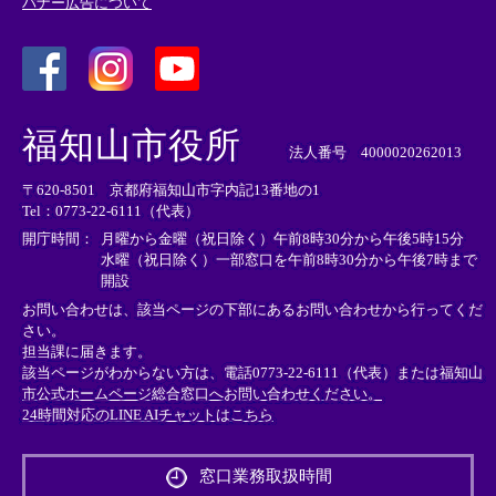
バナー広告について
＜
＜
＜
外
外
外
福知山市役所
部
部
部
法人番号 4000020262013
リ
リ
リ
〒620-8501 京都府福知山市字内記13番地の1
ン
ン
ン
Tel：0773-22-6111（代表）
ク
ク
ク
＞
＞
＞
開庁時間：
月曜から金曜（祝日除く）午前8時30分から午後5時15分
水曜（祝日除く）一部窓口を午前8時30分から午後7時まで
開設
お問い合わせは、該当ページの下部にあるお問い合わせから行ってくだ
さい。
担当課に届きます。
該当ページがわからない方は、電話0773-22-6111（代表）または
福知山
市公式ホームページ総合窓口へお問い合わせください。
24時間対応のLINE AIチャットはこちら
＜
外
窓口業務取扱時間
部