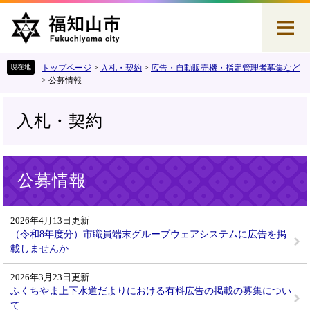
ペ
メ
ー
ニ
ジ
ュ
の
ー
先
を
トップページ
>
入札・契約
>
広告・自動販売機・指定管理者募集など
頭
飛
>
公募情報
で
ば
す
し
入札・契約
。
て
本
文
本
へ
公募情報
文
2026年4月13日更新
（令和8年度分）市職員端末グループウェアシステムに広告を掲
載しませんか
2026年3月23日更新
ふくちやま上下水道だよりにおける有料広告の掲載の募集につい
て