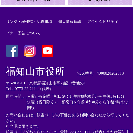
リンク・著作権・免責事項
個人情報保護
アクセシビリティ
バナー広告について
＜
＜
＜
外
外
外
福知山市役所
部
部
部
法人番号 4000020262013
リ
リ
リ
〒620-8501 京都府福知山市字内記13番地の1
ン
ン
ン
Tel：0773-22-6111（代表）
ク
ク
ク
＞
＞
＞
開庁時間：
月曜から金曜（祝日除く）午前8時30分から午後5時15分
水曜（祝日除く）一部窓口を午前8時30分から午後7時まで
開設
お問い合わせは、該当ページの下部にあるお問い合わせから行ってくだ
さい。
担当課に届きます。
該当ページがわからない方は、電話0773-22-6111（代表）または
福知山