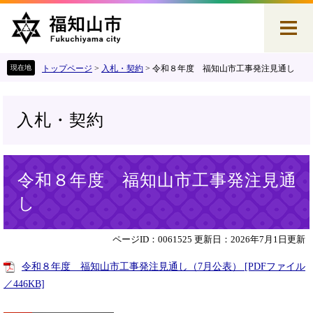
ペ
メ
ー
ニ
ジ
ュ
の
ー
先
を
トップページ
>
入札・契約
>
令和８年度 福知山市工事発注見通し
頭
飛
で
ば
す
し
入札・契約
。
て
本
文
本
へ
令和８年度 福知山市工事発注見通
文
し
ページID：0061525
更新日：2026年7月1日更新
令和８年度 福知山市工事発注見通し（7月公表） [PDFファイル
／446KB]