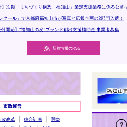
更新】次期「まちづくり構想 福知山」策定支援業務に係る公募
ンクール」で京都府福知山市が写真と広報企画の2部門入選！
受付開始】"福知山の変"ブランド創出支援補助金 事業者募集
新着情報のRSS
市政運営
行政改革
総合計画
選挙