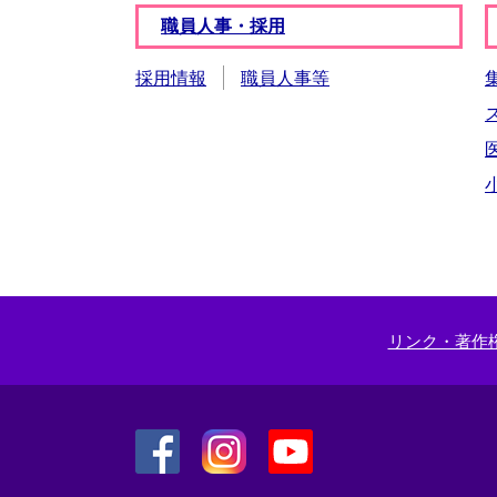
職員人事・採用
採用情報
職員人事等
リンク・著作
＜
＜
＜