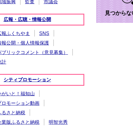
地域振興
監査
市議会
見つからな
広報・広聴・情報公開
広報ふくちやま
SNS
情報公開・個人情報保護
パブリックコメント（意見募集）
統計
シティプロモーション
いがいと！福知山
プロモーション動画
ふるさと納税
企業版ふるさと納税
明智光秀