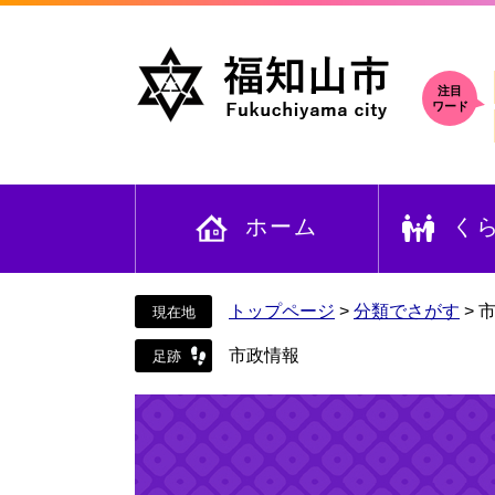
ペ
メ
ー
ニ
ジ
ュ
の
ー
注目
ワード
先
を
頭
飛
で
ば
す
し
ホーム
く
。
て
本
文
へ
トップページ
>
分類でさがす
>
市政情報
本
文