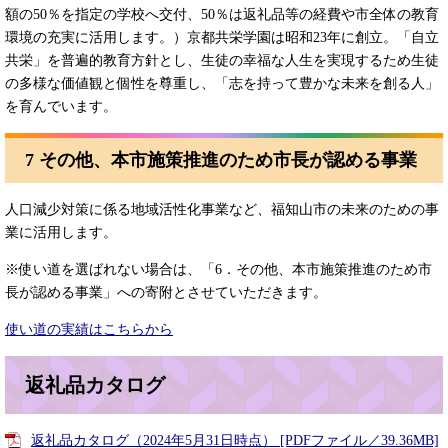
額の50％を指定の学校へ交付、50％は返礼品等の経費や市全体の教育
環境の充実に活⽤します。）京都共栄学園は昭和23年に創立。「自立
共栄」を普遍的教育方針とし、⽣徒の幸福な⼈⽣を実現するため生徒
の多様な価値観と個性を尊重し、「志を持って豊かな未来を創る人」
を育んでいます。
7 その他、本市施策推進のため市長が認める事業
人口減少対策に係る地域活性化事業など、福知山市の未来のための事
業に活用します。
※使い道を選ばれない場合は、「6．その他、本市施策推進のため市
長が認める事業」への寄附とさせていただきます。
使い道の実績はこちらから
返礼品カタログ
返礼品カタログ（2024年5月31日時点） [PDFファイル／39.36MB]