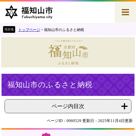
ペ
メ
ー
ニ
ジ
ュ
の
ー
先
を
トップページ
>
福知山市のふるさと納税
頭
飛
で
ば
す
し
。
て
本
文
へ
本
福知山市のふるさと納税
文
ページ内目次
ページID：0060529
更新日：2025年11月4日更新