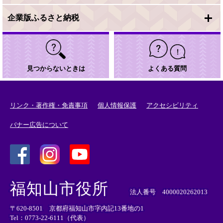
企業版ふるさと納税
見つからないときは
よくある質問
リンク・著作権・免責事項
個人情報保護
アクセシビリティ
バナー広告について
＜
＜
＜
外
外
外
福知山市役所
部
部
部
法人番号 4000020262013
リ
リ
リ
〒620-8501 京都府福知山市字内記13番地の1
ン
ン
ン
Tel：0773-22-6111（代表）
ク
ク
ク