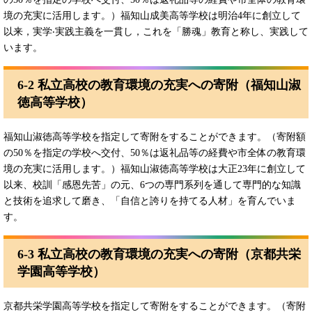
境の充実に活⽤します。）福知山成美高等学校は明治4年に創⽴して
以来，実学‧実践主義を⼀貫し，これを「勝魂」教育と称し、実践して
います。
6-2 私立高校の教育環境の充実への寄附（福知山淑
徳高等学校）
福知山淑徳高等学校を指定して寄附をすることができます。（寄附額
の50％を指定の学校へ交付、50％は返礼品等の経費や市全体の教育環
境の充実に活⽤します。）福知山淑徳高等学校は大正23年に創立して
以来、校訓「感恩先苦」の元、6つの専⾨系列を通して専⾨的な知識
と技術を追求して磨き、「⾃信と誇りを持てる⼈材」を育んでいま
す。
6-3 私立高校の教育環境の充実への寄附（京都共栄
学園高等学校）
京都共栄学園高等学校を指定して寄附をすることができます。（寄附