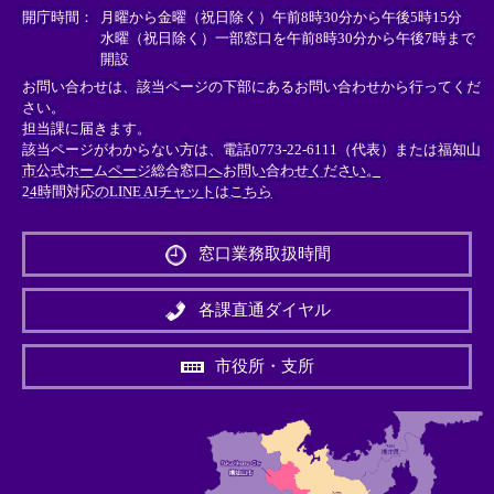
＞
＞
＞
開庁時間：
月曜から金曜（祝日除く）午前8時30分から午後5時15分
水曜（祝日除く）一部窓口を午前8時30分から午後7時まで
開設
お問い合わせは、該当ページの下部にあるお問い合わせから行ってくだ
さい。
担当課に届きます。
該当ページがわからない方は、電話0773-22-6111（代表）または
福知山
市公式ホームページ総合窓口へお問い合わせください。
24時間対応のLINE AIチャットはこちら
＜
外
窓口業務取扱時間
部
リ
ン
各課直通ダイヤル
ク
＞
市役所・支所