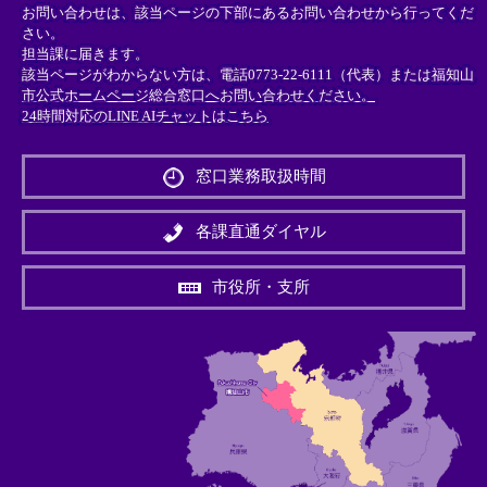
お問い合わせは、該当ページの下部にあるお問い合わせから行ってくだ
さい。
担当課に届きます。
該当ページがわからない方は、電話0773-22-6111（代表）または
福知山
市公式ホームページ総合窓口へお問い合わせください。
24時間対応のLINE AIチャットはこちら
＜
外
窓口業務取扱時間
部
リ
ン
各課直通ダイヤル
ク
＞
市役所・支所