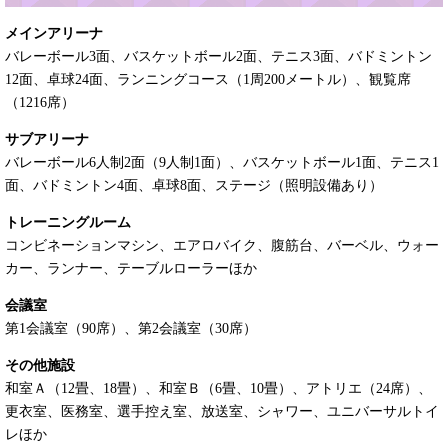
メインアリーナ
バレーボール3面、バスケットボール2面、テニス3面、バドミントン
12面、卓球24面、ランニングコース（1周200メートル）、観覧席
（1216席）
サブアリーナ
バレーボール6人制2面（9人制1面）、バスケットボール1面、テニス1
面、バドミントン4面、卓球8面、ステージ（照明設備あり）
トレーニングルーム
コンビネーションマシン、エアロバイク、腹筋台、バーベル、ウォー
カー、ランナー、テーブルローラーほか
会議室
第1会議室（90席）、第2会議室（30席）
その他施設
和室Ａ（12畳、18畳）、和室Ｂ（6畳、10畳）、アトリエ（24席）、
更衣室、医務室、選手控え室、放送室、シャワー、ユニバーサルトイ
レほか