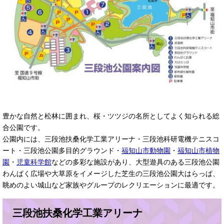
豊かな自然と松林に囲まれ、桜・ツツジの名所としてよく知られる総
合公園です。
公園内には、三段池扶桑化学工業アリーナ・三段池科研電機テニスコ
ート・三段池公園多目的グラウンド・
福知山市動物園
・
福知山市植物
園
・
児童科学館
などの多彩な施設があり、大型遊具のある三段池公園
わんぱく広場や大草原をイメージした芝生の三段池公園大はらっぱ、
眺めのよい城山など家族やグループのレクリエーションに最適です。
三段池扶桑化学工業アリーナ