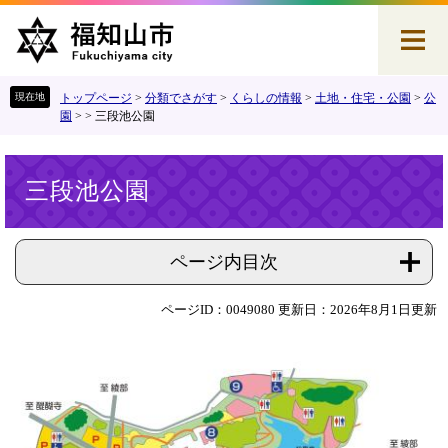
ペ
メ
ー
ニ
ジ
ュ
の
ー
先
を
トップページ
>
分類でさがす
>
くらしの情報
>
土地・住宅・公園
>
公
頭
飛
園
>
>
三段池公園
で
ば
す
し
本
。
て
三段池公園
文
本
文
へ
ページ内目次
ページID：0049080
更新日：2026年8月1日更新