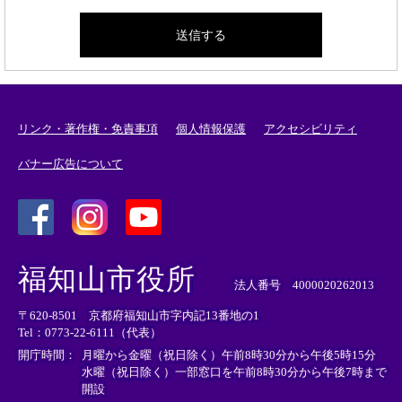
リンク・著作権・免責事項
個人情報保護
アクセシビリティ
バナー広告について
＜
＜
＜
外
外
外
福知山市役所
部
部
部
法人番号 4000020262013
リ
リ
リ
〒620-8501 京都府福知山市字内記13番地の1
ン
ン
ン
Tel：0773-22-6111（代表）
ク
ク
ク
＞
＞
＞
開庁時間：
月曜から金曜（祝日除く）午前8時30分から午後5時15分
水曜（祝日除く）一部窓口を午前8時30分から午後7時まで
開設