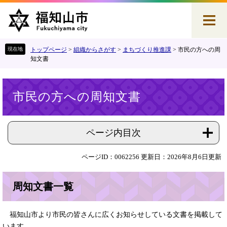
ペ
メ
ー
ニ
ジ
ュ
の
ー
先
を
トップページ
>
組織からさがす
>
まちづくり推進課
>
市民の方への周
頭
飛
知文書
で
ば
す
し
本
。
て
市民の方への周知文書
文
本
文
へ
ページ内目次
ページID：0062256
更新日：2026年8月6日更新
周知文書一覧
福知山市より市民の皆さんに広くお知らせしている文書を掲載して
います。