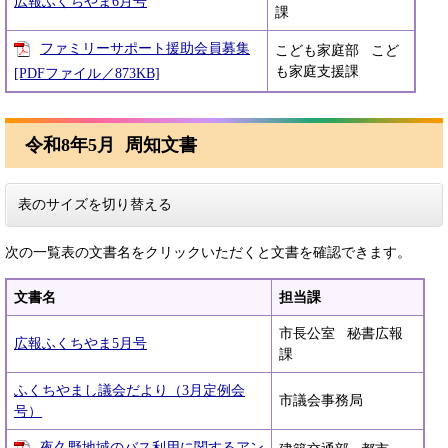
広報ふくちやま6月号
課
ファミリーサポート援助会員募集
こども家庭部 こど
も家庭支援課
[PDFファイル／873KB]
令和8年5月 周知文書
表のサイズを切り替える
次の一覧表の文書名をクリックいただくと文書を確認できます。
文書名
担当課
市長公室 秘書広報
広報ふくちやま5月号
課
ふくちやまし議会だより（3月定例会
市議会事務局
号）
夜久野地域のバス利用に関するアン