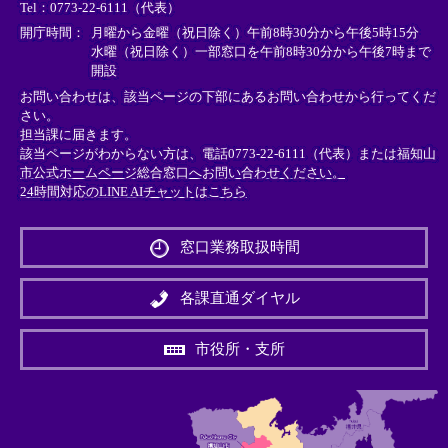
Tel：0773-22-6111（代表）
ク
ク
ク
＞
＞
＞
開庁時間：
月曜から金曜（祝日除く）午前8時30分から午後5時15分
水曜（祝日除く）一部窓口を午前8時30分から午後7時まで
開設
お問い合わせは、該当ページの下部にあるお問い合わせから行ってくだ
さい。
担当課に届きます。
該当ページがわからない方は、電話0773-22-6111（代表）または
福知山
市公式ホームページ総合窓口へお問い合わせください。
24時間対応のLINE AIチャットはこちら
＜
外
窓口業務取扱時間
部
リ
ン
各課直通ダイヤル
ク
＞
市役所・支所