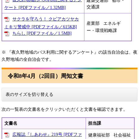
建築交通部 都市・
交通課
ケート [PDFファイル／1.32MB]
サクラを守ろう！ クビアカツヤカ
産業部 エネルギ
ミキリ警戒中 [PDFファイル／615KB]
ー・環境戦略課
ちらし [PDFファイル／1.5MB]
※ 『夜久野地域のバス利用に関するアンケート』の該当自治会は、夜
久野地域の全自治会です。
令和8年4月（2回目）周知文書
表のサイズを切り替える
次の一覧表の文書名をクリックいただくと文書を確認できます。
文書名
担当課
広報誌『しあわせ』219号 [PDFファ
健康福祉部 社会福祉