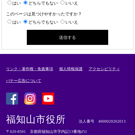
はい
どちらでもない
いいえ
このページは見つけやすかったですか？
はい
どちらでもない
いいえ
リンク・著作権・免責事項
個人情報保護
アクセシビリティ
バナー広告について
＜
＜
＜
外
外
外
福知山市役所
部
部
部
法人番号 4000020262013
リ
リ
リ
〒620-8501 京都府福知山市字内記13番地の1
ン
ン
ン