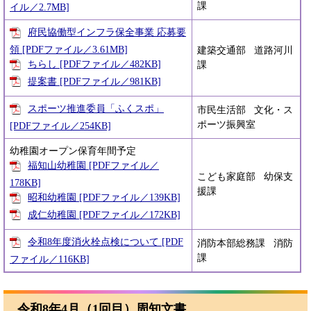
課
イル／2.7MB]
府民協働型インフラ保全事業 応募要
領 [PDFファイル／3.61MB]
建築交通部 道路河川
ちらし [PDFファイル／482KB]
課
提案書 [PDFファイル／981KB]
スポーツ推進委員「ふくスポ」
市民生活部 文化・ス
ポーツ振興室
[PDFファイル／254KB]
幼稚園オープン保育年間予定
福知山幼稚園 [PDFファイル／
こども家庭部 幼保支
178KB]
援課
昭和幼稚園 [PDFファイル／139KB]
成仁幼稚園 [PDFファイル／172KB]
令和8年度消火栓点検について [PDF
消防本部総務課 消防
課
ファイル／116KB]
令和8年4月（1回目）周知文書