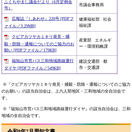
ふくちやまし議会だより（6月定例会
市議会事務局
号）
広報誌『しあわせ』220号 [PDFフ
健康福祉部 社会
福祉課
ァイル／3.29MB]
クビアカツヤカミキリ発見・捕
産業部 エネルギ
殺・防除・通報についてのご協力のお
ー・環境戦略課
願い [PDFファイル／179KB]
福知山市営バス三和地域路線運行
建設交通部 都
市・交通課
ダイヤ [PDFファイル／549KB]
※『クビアカツヤカミキリ発見・捕殺・防除・通報についてのご協力
のお願い』​の該当自治会は、上六人部地区・三和地域の全自治会で
す。
※『福知山市営バス三和地域路線運行ダイヤ』の該当自治会は、三和
地域の全自治会です。
令和8年7月周知文書