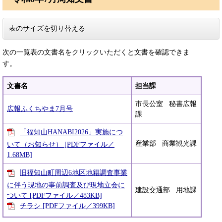
表のサイズを切り替える
次の一覧表の文書名をクリックいただくと文書を確認できま
す。
文書名
担当課
​市長公室 秘書広報
広報ふくちやま7月号
課
「福知山HANABI2026」実施につ
産業部 商業観光課
いて（お知らせ） [PDFファイル／
1.68MB]
旧福知山町周辺6地区地籍調査事業
に伴う現地の事前調査及び現地立会に
建設交通部 用地課
ついて [PDFファイル／483KB]
チラシ [PDFファイル／399KB]