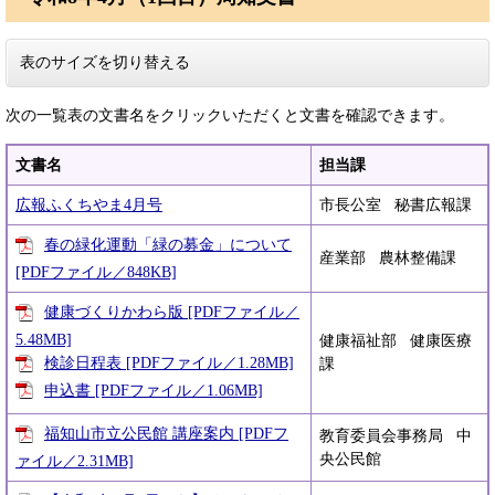
表のサイズを切り替える
次の一覧表の文書名をクリックいただくと文書を確認できます。
文書名
担当課
広報ふくちやま4月号
市長公室 秘書広報課
春の緑化運動「緑の募金」について
産業部 農林整備課
[PDFファイル／848KB]
健康づくりかわら版 [PDFファイル／
5.48MB]
健康福祉部 健康医療
検診日程表 [PDFファイル／1.28MB]
課
申込書 [PDFファイル／1.06MB]
福知山市立公民館 講座案内 [PDFフ
教育委員会事務局 中
央公民館
ァイル／2.31MB]