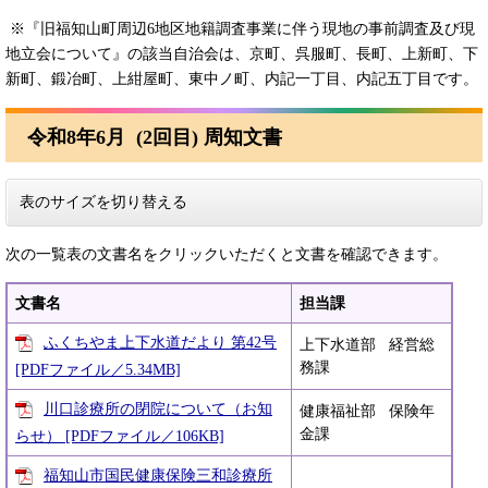
※『旧福知山町周辺6地区地籍調査事業に伴う現地の事前調査及び現
地立会について』の該当自治会は、京町、呉服町、長町、上新町、下
新町、鍛冶町、上紺屋町、東中ノ町、内記一丁目、内記五丁目です。
令和8年6月 (2回目) 周知文書
表のサイズを切り替える
次の一覧表の文書名をクリックいただくと文書を確認できます。
文書名
担当課
ふくちやま上下水道だより 第42号
上下水道部 経営総
務課
[PDFファイル／5.34MB]
川口診療所の閉院について（お知
健康福祉部 保険年
金課
らせ） [PDFファイル／106KB]
福知山市国民健康保険三和診療所