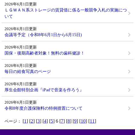
2026年6月1日更新
ＬＧＷＡＮ系ストレージの賃貸借に係る一般競争入札の実施につ
いて
2026年6月1日更新
会議等予定（令和8年6月1日から6月15日)
2026年6月1日更新
国保・後期高齢者対象！無料の歯科健診！
2026年6月1日更新
毎日の給食写真のページ
2026年6月1日更新
厚生会館特別企画『iPadで音楽を作ろう』
2026年6月1日更新
令和8年度介護保険料の特例措置について
[
1
] [
2
] [
3
] [
4
] [
5
] 6 [
7
] [
8
] [
9
] [
10
] [
11
]
ページ：