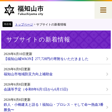
ペ
メ
ー
ニ
ジ
ュ
の
ー
先
を
トップページ
>
サブサイトの新着情報
頭
飛
本
で
ば
サブサイトの新着情報
文
す
し
。
て
本
2026年6月10日更新
文
【福知山城WAON】277,728円の寄附をいただきました
へ
2026年6月9日更新
福知山市地域防災力向上補助金
2026年6月8日更新
会議等予定（令和8年6月1日から6月15日)
2026年6月8日更新
鉄人・小橋建太と語る！福知山・プロレス・そして命〜熱血3番
勝負〜