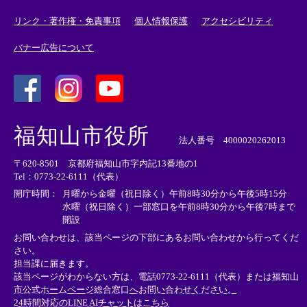
リンク・著作権・免責事項
個人情報保護
アクセシビリティ
バナー広告について
＜
＜
＜
外
外
外
福知山市役所
部
部
部
法人番号 4000020262013
リ
リ
リ
〒620-8501 京都府福知山市字内記13番地の1
ン
ン
ン
Tel：0773-22-6111（代表）
ク
ク
ク
＞
＞
＞
開庁時間：
月曜から金曜（祝日除く）午前8時30分から午後5時15分
水曜（祝日除く）一部窓口を午前8時30分から午後7時まで
開設
お問い合わせは、該当ページの下部にあるお問い合わせから行ってくだ
さい。
担当課に届きます。
該当ページがわからない方は、電話0773-22-6111（代表）または
福知山
市公式ホームページ総合窓口へお問い合わせください。
24時間対応のLINE AIチャットはこちら