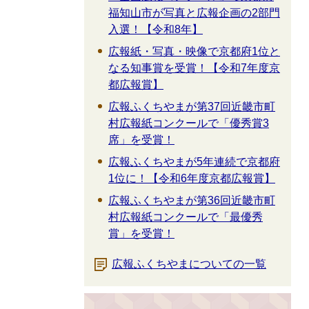
福知山市が写真と広報企画の2部門
入選！【令和8年】
広報紙・写真・映像で京都府1位と
なる知事賞を受賞！【令和7年度京
都広報賞】
広報ふくちやまが第37回近畿市町
村広報紙コンクールで「優秀賞3
席」を受賞！
広報ふくちやまが5年連続で京都府
1位に！【令和6年度京都広報賞】
広報ふくちやまが第36回近畿市町
村広報紙コンクールで「最優秀
賞」を受賞！
広報ふくちやまについての一覧