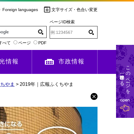
Foreign languages
文字サイズ・色合い変更
ページID検索
すべて
ページ
PDF
光情報
市政情報
このページを
一時保存する
くちやま
>
2019年｜広報ふくちやま