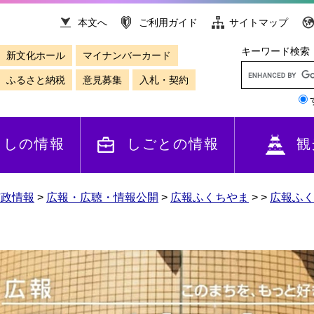
本文へ
ご利用ガイド
サイトマップ
キーワード検索
新文化ホール
マイナンバーカード
ふるさと納税
意見募集
入札・契約
らしの情報
しごとの情報
観
市政情報
>
広報・広聴・情報公開
>
広報ふくちやま
>
>
広報ふ