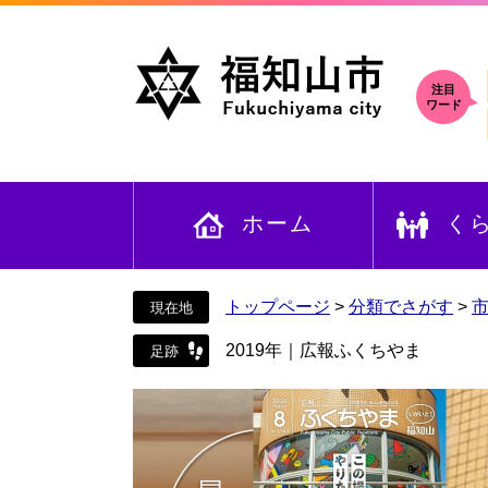
ペ
メ
ー
ニ
ジ
ュ
の
ー
注目
ワード
先
を
頭
飛
で
ば
す
し
ホーム
く
。
て
本
文
へ
トップページ
>
分類でさがす
>
2019年｜広報ふくちやま