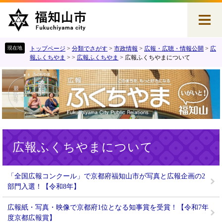
ペ
メ
ー
ニ
ジ
ュ
の
ー
先
を
トップページ
>
分類でさがす
>
市政情報
>
広報・広聴・情報公開
>
広
頭
飛
報ふくちやま
>
>
広報ふくちやま
>
広報ふくちやまについて
で
ば
す
し
。
て
本
文
へ
本
広報ふくちやまについて
文
「全国広報コンクール」で京都府福知山市が写真と広報企画の2
部門入選！【令和8年】
広報紙・写真・映像で京都府1位となる知事賞を受賞！【令和7年
度京都広報賞】