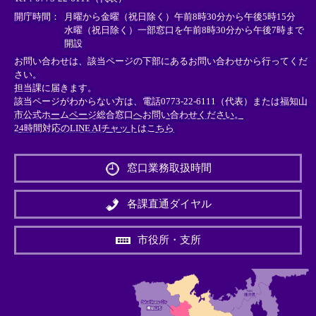
＞
＞
＞
開庁時間：
月曜から金曜（祝日除く）午前8時30分から午後5時15分
水曜（祝日除く）一部窓口を午前8時30分から午後7時まで
開設
お問い合わせは、該当ページの下部にあるお問い合わせから行ってくだ
さい。
担当課に届きます。
該当ページがわからない方は、電話0773-22-6111（代表）または
福知山
市公式ホームページ総合窓口へお問い合わせください。
24時間対応のLINE AIチャットはこちら
＜
外
窓口業務取扱時間
部
リ
ン
各課直通ダイヤル
ク
＞
市役所・支所