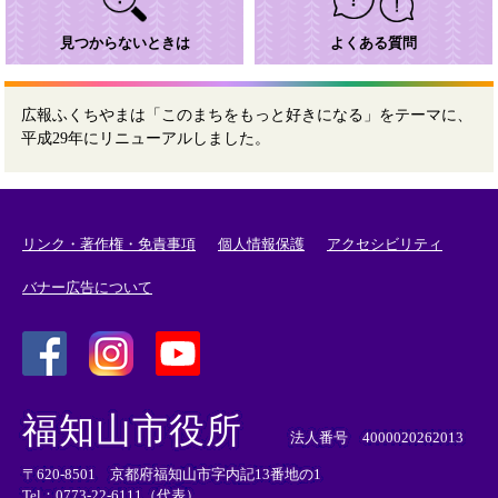
見つからないときは
よくある質問
広報ふくちやまは「このまちをもっと好きになる」をテーマに、
平成29年にリニューアルしました。
リンク・著作権・免責事項
個人情報保護
アクセシビリティ
バナー広告について
＜
＜
＜
外
外
外
福知山市役所
部
部
部
法人番号 4000020262013
リ
リ
リ
〒620-8501 京都府福知山市字内記13番地の1
ン
ン
ン
Tel：0773-22-6111（代表）
ク
ク
ク