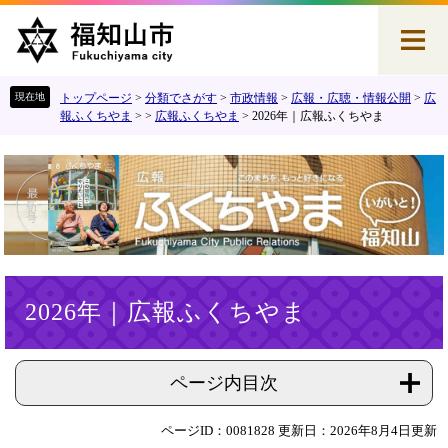
ペ
メ
ー
ニ
ジ
ュ
の
ー
先
を
トップページ
>
分類でさがす
>
市政情報
>
広報・広聴・情報公開
>
広
頭
飛
報ふくちやま
>
>
広報ふくちやま
>
2026年｜広報ふくちやま
で
ば
す
し
。
て
本
文
へ
本
2026年｜広報ふくちやま
文
ページ内目次
ページID：0081828
更新日：2026年8月4日更新