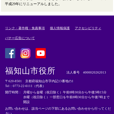
平成29年にリニューアルしました。
リンク・著作権・免責事項
個人情報保護
アクセシビリティ
バナー広告について
＜
＜
＜
外
外
外
福知山市役所
部
部
部
法人番号 4000020262013
リ
リ
リ
〒620-8501 京都府福知山市字内記13番地の1
ン
ン
ン
Tel：0773-22-6111（代表）
ク
ク
ク
＞
＞
＞
開庁時間：
月曜から金曜（祝日除く）午前8時30分から午後5時15分
水曜（祝日除く）一部窓口を午前8時30分から午後7時まで
開設
お問い合わせは、該当ページの下部にあるお問い合わせから行ってくだ
さい。