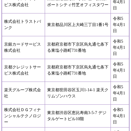
年4月1
ビス株式会社
ポートシティ竹芝オフィスタワー
日
令和5
株式会社トラストバ
東京都品川区上大崎三丁目1番1号
年4月1
ンク
日
令和5
京銀カードサービス
京都府京都市下京区烏丸通七条下
年4月1
株式会社
る東塩小路町731番地
日
令和5
京都クレジットサー
京都府京都市下京区烏丸通七条下
年4月1
ビス株式会社
る東塩小路町731番地
日
令和5
楽天グループ株式会
東京都世田谷区玉川1-14-1 楽天ク
年4月1
社
リムゾンハウス
日
株式会社ＤＧフィナ
令和5
東京都渋谷区恵比寿南3-5-7 デジ
ンシャルテクノロジ
年4月1
タルゲートビル10階
ー
日