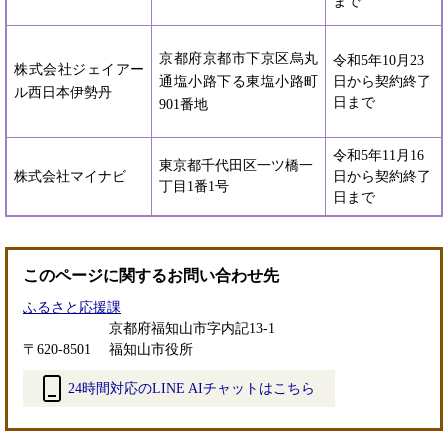
まで
京都府京都市下京区烏丸
令和5年10月23
株式会社ジェイアー
通塩小路下る東塩小路町
日から契約終了
ル西日本伊勢丹
日まで
901番地
令和5年11月16
東京都千代田区一ツ橋一
株式会社マイナビ
日から契約終了
丁目1番1号
日まで
このページに関するお問い合わせ先
ふるさと応援課
京都府福知山市字内記13-1
〒620-8501
福知山市役所
24時間対応のLINE AIチャットはこちら
＜
外