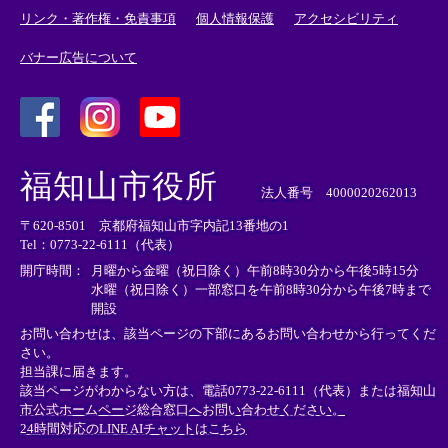
リンク・著作権・免責事項
個人情報保護
アクセシビリティ
バナー広告について
＜
＜
＜
外
外
外
福知山市役所
部
部
部
法人番号 4000020262013
リ
リ
リ
〒620-8501 京都府福知山市字内記13番地の1
ン
ン
ン
Tel：0773-22-6111（代表）
ク
ク
ク
＞
＞
＞
開庁時間：
月曜から金曜（祝日除く）午前8時30分から午後5時15分
水曜（祝日除く）一部窓口を午前8時30分から午後7時まで
開設
お問い合わせは、該当ページの下部にあるお問い合わせから行ってくだ
さい。
担当課に届きます。
該当ページがわからない方は、電話0773-22-6111（代表）または
福知山
市公式ホームページ総合窓口へお問い合わせください。
24時間対応のLINE AIチャットはこちら
＜