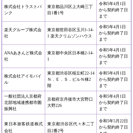
令和5年4月1日
株式会社トラストバ
東京都品川区上大崎三丁
から契約終了日
ンク
目1番1号
まで
令和5年4月1日
楽天グループ株式会
東京都世田谷区玉川1-14-
から契約終了日
社
1 楽天クリムゾンハウス
まで
令和5年4月1日
ANAあきんど株式会
東京都中央区日本橋2-14-
から契約終了日
社
1
まで
東京都渋谷区桜丘町22-14
令和5年4月1日
株式会社アイモバイ
Ｎ．Ｅ．Ｓ．ビルＮ棟2
から契約終了日
ル
階
まで
一般社団法人京都府
令和5年4月1日
京都府京丹後市大宮野口
北部地域連携都市圏
から契約終了日
大野226
振興社
まで
令和5年5月22日
東日本旅客鉄道株式
東京都渋谷区代々木二丁
から契約終了日
会社
目2番2号