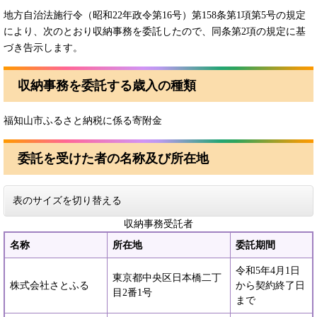
地方自治法施行令（昭和22年政令第16号）第158条第1項第5号の規定
により、次のとおり収納事務を委託したので、同条第2項の規定に基
づき告示します。
収納事務を委託する歳入の種類
福知山市ふるさと納税に係る寄附金
委託を受けた者の名称及び所在地
表のサイズを切り替える
収納事務受託者
名称
所在地
委託期間
令和5年4月1日
東京都中央区日本橋二丁
株式会社さとふる
から契約終了日
目2番1号
まで