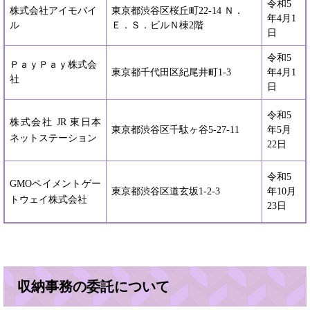
令和5
株式会社アイモバイ
東京都渋谷区桜丘町22-14 Ｎ．
年4月1
ル
Ｅ．Ｓ．ビルＮ棟2階
日
令和5
ＰａｙＰａｙ株式会
東京都千代田区紀尾井町1-3
年4月1
社
日
令和5
株式会社 JR 東日本
東京都渋谷区千駄ヶ谷5-27-11
年5月
ネットステーション
22日
令和5
GMOペイメントゲー
東京都渋谷区道玄坂1-2-3
年10月
トウェイ株式会社
23日
収納事務の委託について