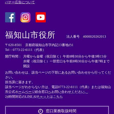
バナー広告について
＜
＜
＜
外
外
外
福知山市役所
部
部
部
法人番号 4000020262013
リ
リ
リ
〒620-8501 京都府福知山市字内記13番地の1
ン
ン
ン
Tel：0773-22-6111（代表）
ク
ク
ク
＞
＞
＞
開庁時間：
月曜から金曜（祝日除く）午前8時30分から午後5時15分
水曜（祝日除く）一部窓口を午前8時30分から午後7時まで
開設
お問い合わせは、該当ページの下部にあるお問い合わせから行ってくだ
さい。
担当課に届きます。
該当ページがわからない方は、電話0773-22-6111（代表）または
福知山
市公式ホームページ総合窓口へお問い合わせください。
24時間対応のLINE AIチャットはこちら
＜
外
窓口業務取扱時間
部