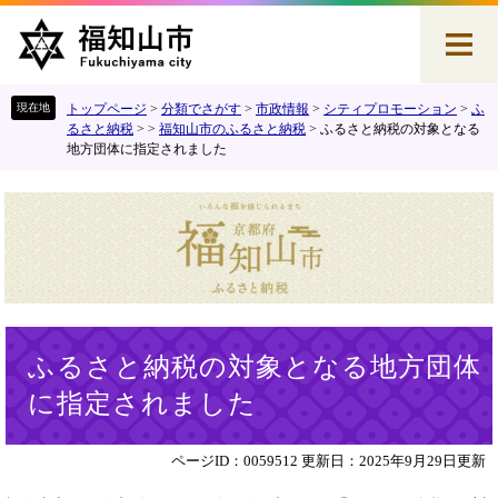
ペ
メ
ー
ニ
ジ
ュ
の
ー
先
を
トップページ
>
分類でさがす
>
市政情報
>
シティプロモーション
>
ふ
頭
飛
るさと納税
>
>
福知山市のふるさと納税
>
ふるさと納税の対象となる
地方団体に指定されました
で
ば
す
し
。
て
本
文
へ
本
ふるさと納税の対象となる地方団体
文
に指定されました
ページID：0059512
更新日：2025年9月29日更新