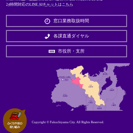
24時間対応のLINE AIチャットはこちら
＜
外
窓口業務取扱時間
部
リ
ン
各課直通ダイヤル
ク
＞
市役所・支所
Copyright © Fukuchiyama City. All Rights Reserved.