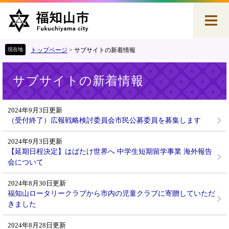
ペ
メ
ー
ニ
ジ
ュ
の
ー
先
を
トップページ
>
サブサイトの新着情報
頭
飛
本
で
ば
サブサイトの新着情報
文
す
し
。
て
本
2024年9月3日更新
文
（受付終了）広報戦略検討委員会市民公募委員を募集します
へ
2024年9月3日更新
【延期日程決定】はばたけ世界へ 中学生短期留学事業 海外報告
会について
2024年8月30日更新
福知山ロータリークラブから市内の児童クラブに寄贈していただ
きました
2024年8月28日更新