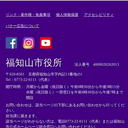
リンク・著作権・免責事項
個人情報保護
アクセシビリティ
バナー広告について
＜
＜
＜
外
外
外
福知山市役所
部
部
部
法人番号 4000020262013
リ
リ
リ
〒620-8501 京都府福知山市字内記13番地の1
ン
ン
ン
Tel：0773-22-6111（代表）
ク
ク
ク
＞
＞
＞
開庁時間：
月曜から金曜（祝日除く）午前8時30分から午後5時15分
水曜（祝日除く）一部窓口を午前8時30分から午後7時まで
開設
お問い合わせは、該当ページの下部にあるお問い合わせから行ってくだ
さい。
担当課に届きます。
該当ページがわからない方は、電話0773-22-6111（代表）または
福知山
市公式ホームページ総合窓口へお問い合わせください。