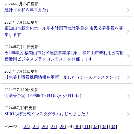
2024年7月15日更新
統計（令和６年６月分）
2024年7月11日更新
福知山市新文化ホール基本計画再検討委員会 市民公募委員を募
集します
2024年7月11日更新
令和6年度 福知山市公民連携事業第2弾！ 福知山市未利用公有財
産活用ビジネスプランコンテストを開催します
2024年7月11日更新
【急募】職員採用情報を更新しました（ナースアシスタント）
2024年7月10日更新
会議等予定（令和6年7月1日から7月15日)
2024年7月9日更新
SIROらぼ公式インスタグラムはじめました！
[
24
] [
25
] [
26
] [
27
] [
28
] 29 [
30
] [
31
] [
32
] [
33
] [
34
]
ページ：