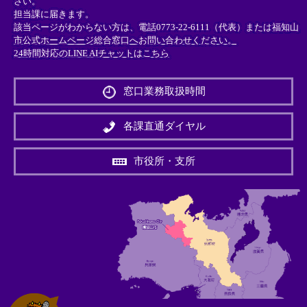
さい。
担当課に届きます。
該当ページがわからない方は、電話0773-22-6111（代表）または
福知山
市公式ホームページ総合窓口へお問い合わせください。
24時間対応のLINE AIチャットはこちら
＜
外
窓口業務取扱時間
部
リ
ン
各課直通ダイヤル
ク
＞
市役所・支所