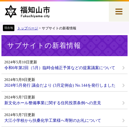
ペ
メ
ー
ニ
ジ
ュ
の
ー
先
を
トップページ
>
サブサイトの新着情報
頭
飛
本
で
ば
サブサイトの新着情報
文
す
し
。
て
本
2024年5月10日更新
文
令和6年第2回（5月）臨時会補正予算などの提案議案について
へ
2024年5月9日更新
2024年5月発行 議会だより (3月定例会) No.144を発行しました
2024年5月7日更新
新文化ホール整備事業に関する住民投票条例への意見
2024年5月7日更新
大江小学校から扶桑化学工業様へ寄附のお礼について