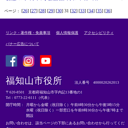
[
26
] [
27
] [
28
] [
29
] [
30
] 31 [
32
] [
33
] [
34
] [
35
] [
36
]
ページ：
リンク・著作権・免責事項
個人情報保護
アクセシビリティ
バナー広告について
＜
＜
＜
外
外
外
福知山市役所
部
部
部
法人番号 4000020262013
リ
リ
リ
〒620-8501 京都府福知山市字内記13番地の1
ン
ン
ン
Tel：0773-22-6111（代表）
ク
ク
ク
＞
＞
＞
開庁時間：
月曜から金曜（祝日除く）午前8時30分から午後5時15分
水曜（祝日除く）一部窓口を午前8時30分から午後7時まで
開設
お問い合わせは、該当ページの下部にあるお問い合わせから行ってくだ