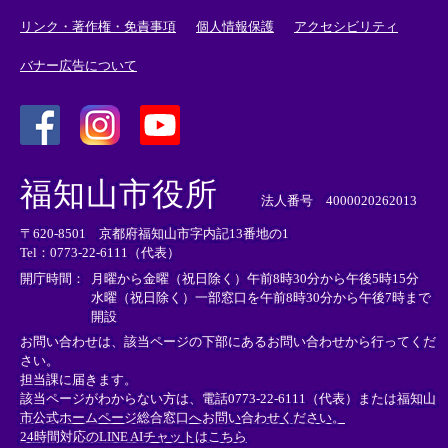
リンク・著作権・免責事項
個人情報保護
アクセシビリティ
バナー広告について
＜
＜
＜
外
外
外
福知山市役所
部
部
部
法人番号 4000020262013
リ
リ
リ
〒620-8501 京都府福知山市字内記13番地の1
ン
ン
ン
Tel：0773-22-6111（代表）
ク
ク
ク
＞
＞
＞
開庁時間：
月曜から金曜（祝日除く）午前8時30分から午後5時15分
水曜（祝日除く）一部窓口を午前8時30分から午後7時まで
開設
お問い合わせは、該当ページの下部にあるお問い合わせから行ってくだ
さい。
担当課に届きます。
該当ページがわからない方は、電話0773-22-6111（代表）または
福知山
市公式ホームページ総合窓口へお問い合わせください。
24時間対応のLINE AIチャットはこちら