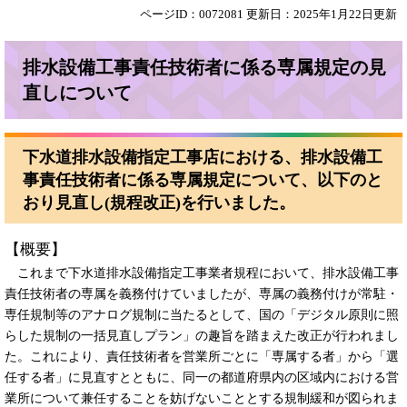
ページID：0072081
更新日：2025年1月22日更新
排水設備工事責任技術者に係る専属規定の見
直しについて
下水道排水設備指定工事店における、排水設備工
事責任技術者に係る専属規定について、以下のと
おり見直し(規程改正)を行いました。
【概要】
これまで下水道排水設備指定工事業者規程において、排水設備工事
責任技術者の専属を義務付けていましたが、専属の義務付けが常駐・
専任規制等のアナログ規制に当たるとして、国の「デジタル原則に照
らした規制の一括見直しプラン」の趣旨を踏まえた改正が行われまし
た。これにより、責任技術者を営業所ごとに「専属する者」から「選
任する者」に見直すとともに、同一の都道府県内の区域内における営
業所について兼任することを妨げないこととする規制緩和が図られま