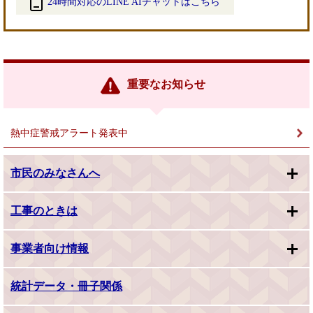
24時間対応のLINE AIチャットはこちら
＜
外
部
リ
ン
重要なお知らせ
ク
＞
熱中症警戒アラート発表中
市民のみなさんへ
工事のときは
事業者向け情報
統計データ・冊子関係