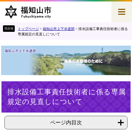
ペ
メ
ー
ニ
ジ
ュ
の
ー
先
を
トップページ
>
福知山市上下水道部
>
排水設備工事責任技術者に係る
頭
飛
専属規定の見直しについて
で
ば
す
し
。
て
本
文
へ
本
排水設備工事責任技術者に係る専属
文
規定の見直しについて
ページ内目次