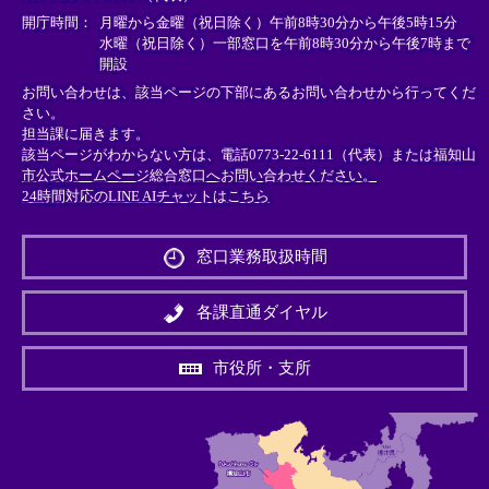
＞
＞
＞
開庁時間：
月曜から金曜（祝日除く）午前8時30分から午後5時15分
水曜（祝日除く）一部窓口を午前8時30分から午後7時まで
開設
お問い合わせは、該当ページの下部にあるお問い合わせから行ってくだ
さい。
担当課に届きます。
該当ページがわからない方は、電話0773-22-6111（代表）または
福知山
市公式ホームページ総合窓口へお問い合わせください。
24時間対応のLINE AIチャットはこちら
＜
外
窓口業務取扱時間
部
リ
ン
各課直通ダイヤル
ク
＞
市役所・支所