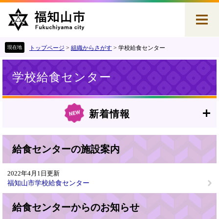
ペ
メ
ー
ニ
ジ
ュ
の
ー
先
を
トップページ
>
組織からさがす
>
学校給食センター
頭
飛
本
で
ば
学校給食センター
文
す
し
。
て
本
文
新着情報
へ
給食センターの施設案内
2022年4月1日更新
福知山市学校給食センター
給食センターからのお知らせ