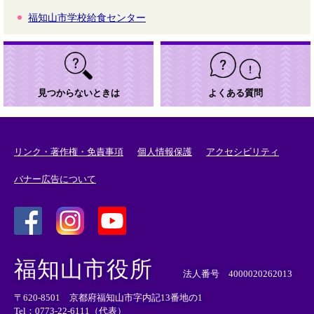
福知山市学校給食センター
見つからないときは
よくある質問
リンク・著作権・免責事項
個人情報保護
アクセシビリティ
バナー広告について
＜
＜
＜
外
外
外
福知山市役所
部
部
部
法人番号 4000020262013
リ
リ
リ
〒620-8501 京都府福知山市字内記13番地の1
ン
ン
ン
Tel：0773-22-6111（代表）
ク
ク
ク