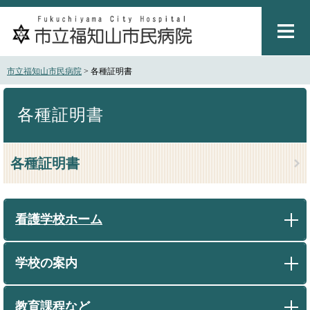
ペ
メ
ー
ニ
ジ
ュ
の
ー
先
を
市立福知山市民病院
>
各種証明書
頭
飛
で
ば
本
す
し
文
各種証明書
。
て
本
文
各種証明書
へ
看護学校ホーム
学校の案内
教育課程など