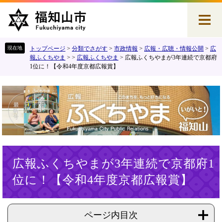
ペ
メ
ー
ニ
ジ
ュ
の
ー
先
を
トップページ
>
分類でさがす
>
市政情報
>
広報・広聴・情報公開
>
広
頭
飛
報ふくちやま
>
>
広報ふくちやま
>
広報ふくちやまが3年連続で京都府
1位に！【令和4年度京都広報賞】
で
ば
す
し
。
て
本
文
へ
本
広報ふくちやまが3年連続で京都府1
文
位に！【令和4年度京都広報賞】
ページ内目次