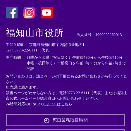
＜
＜
＜
外
外
外
福知山市役所
部
部
部
法人番号 4000020262013
リ
リ
リ
〒620-8501 京都府福知山市字内記13番地の1
ン
ン
ン
Tel：0773-22-6111（代表）
ク
ク
ク
＞
＞
＞
開庁時間：
月曜から金曜（祝日除く）午前8時30分から午後5時15分
水曜（祝日除く）一部窓口を午前8時30分から午後7時まで
開設
お問い合わせは、該当ページの下部にあるお問い合わせから行ってくだ
さい。
担当課に届きます。
該当ページがわからない方は、電話0773-22-6111（代表）または
福知山
市公式ホームページ総合窓口へお問い合わせください。
24時間対応のLINE AIチャットはこちら
＜
外
窓口業務取扱時間
部
リ