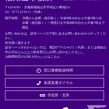
リ
リ
リ
〒620-8501 京都府福知山市字内記13番地の1
ン
ン
ン
Tel：0773-22-6111（代表）
ク
ク
ク
＞
＞
＞
開庁時間：
月曜から金曜（祝日除く）午前8時30分から午後5時15分
水曜（祝日除く）一部窓口を午前8時30分から午後7時まで
開設
お問い合わせは、該当ページの下部にあるお問い合わせから行ってくだ
さい。
担当課に届きます。
該当ページがわからない方は、電話0773-22-6111（代表）または
福知山
市公式ホームページ総合窓口へお問い合わせください。
24時間対応のLINE AIチャットはこちら
＜
外
窓口業務取扱時間
部
リ
ン
各課直通ダイヤル
ク
＞
市役所・支所