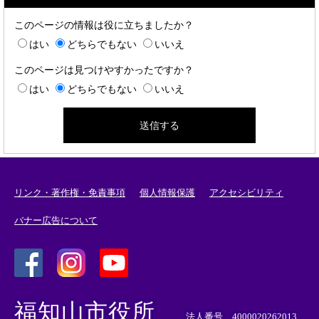
このページの情報は役に立ちましたか？
はい
どちらでもない
いいえ
このページは見つけやすかったですか？
はい
どちらでもない
いいえ
リンク・著作権・免責事項
個人情報保護
アクセシビリティ
バナー広告について
＜
＜
＜
外
外
外
福知山市役所
部
部
部
法人番号 4000020262013