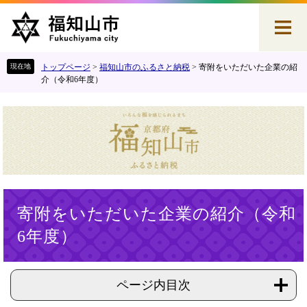
ペ
メ
ー
ニ
ジ
ュ
の
ー
先
を
トップページ
>
福知山市のふるさと納税
>
寄附をいただいた企業の紹
頭
飛
介（令和6年度）
で
ば
す
し
。
て
本
文
へ
本
寄附をいただいた企業の紹介（令和
文
6年度）
ページ内目次