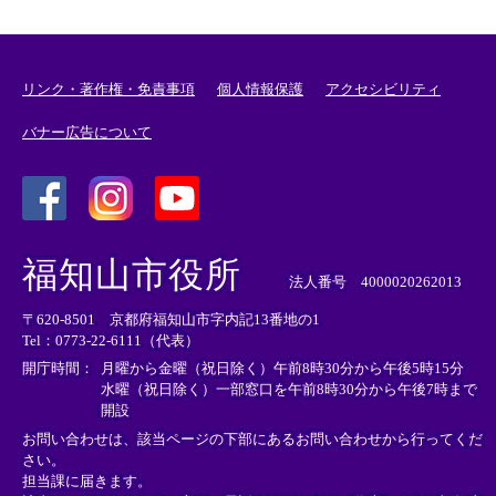
リンク・著作権・免責事項
個人情報保護
アクセシビリティ
バナー広告について
＜
＜
＜
外
外
外
福知山市役所
部
部
部
法人番号 4000020262013
リ
リ
リ
〒620-8501 京都府福知山市字内記13番地の1
ン
ン
ン
Tel：0773-22-6111（代表）
ク
ク
ク
＞
＞
＞
開庁時間：
月曜から金曜（祝日除く）午前8時30分から午後5時15分
水曜（祝日除く）一部窓口を午前8時30分から午後7時まで
開設
お問い合わせは、該当ページの下部にあるお問い合わせから行ってくだ
さい。
担当課に届きます。