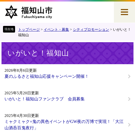
ペ
メ
ー
ニ
ジ
ュ
の
ー
先
を
トップページ
>
イベント・募集
>
シティプロモーション
>
いがいと！
頭
飛
福知山
で
ば
本
す
し
いがいと！福知山
文
。
て
本
文
2026年8月6日更新
へ
夏のふるさと福知山応援キャンペーン開催！
2025年5月20日更新
いがいと！福知山ファンクラブ 会員募集
2025年4月30日更新
ミャクミャク×鬼の異色イベントがGW夜の万博で実現！「大江
山酒呑百鬼夜行」