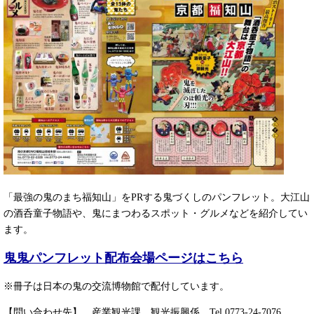
「最強の鬼のまち福知山」をPRする鬼づくしのパンフレット。大江山
の酒呑童子物語や、鬼にまつわるスポット・グルメなどを紹介してい
ます。
鬼鬼パンフレット配布会場ページはこちら
※冊子は日本の鬼の交流博物館で配付しています。
【問い合わせ先】 産業観光課 観光振興係 Tel.0773-24-7076