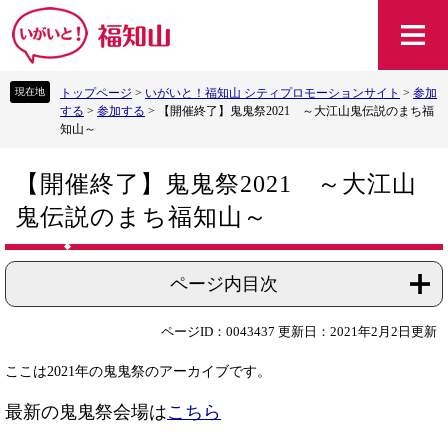
ペ
メ
ー
ニ
ジ
ュ
の
ー
トップページ
>
いがいと！福知山 シティプロモーションサイト
>
参加
先
を
する
>
参加する
>
【開催終了】鬼鬼祭2021 ～大江山鬼伝説のまち福
頭
飛
知山～
で
ば
す
し
本
。
て
【開催終了】鬼鬼祭2021 ～大江山
文
本
鬼伝説のまち福知山～
文
へ
ページ内目次
ページID：0043437
更新日：2021年2月2日更新
ここは2021年の鬼鬼祭のアーカイブです。
最新の鬼鬼祭会場は
こちら