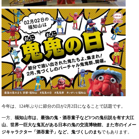
今年は、124年ぶりに節分の日が2月2日になることで話題です。
一方、
福知山市は、最強の鬼・酒吞童子など3つの鬼伝説を有す大江
山、世界一巨大な鬼瓦がある日本の鬼の交流博物館、また市のイメー
ジキャラクター「酒吞童子」など、鬼づくしのまち
でもあります
。