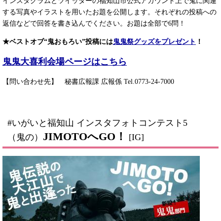
インスタグラムとツイッターの福知山市公式アカウント上で鬼に関連
する写真やイラストを用いたお題を公開します。それぞれの投稿への
返信などで回答を書き込んでください。お題は全部で6問！
★ベストオブ“鬼おもろい”投稿には
鬼鬼祭グッズをプレゼント
！
鬼鬼大喜利会場ページはこちら
【問い合わせ先】 秘書広報課 広報係 Tel.0773-24-7000
#いがいと福知山 インスタフォトコンテスト5
JIMOTOへGO！
（鬼の）
[IG]