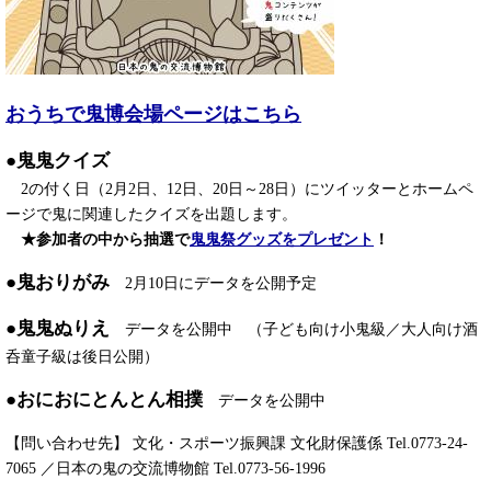
おうちで鬼博会場ページはこちら
●鬼鬼クイズ
2の付く日（2月2日、12日、20日～28日）にツイッターとホームペ
ージで鬼に関連したクイズを出題します。
★参加者の中から抽選で
鬼鬼祭グッズをプレゼント
！
●鬼おりがみ
2月10日にデータを公開予定
●鬼鬼ぬりえ
データを公開中 （子ども向け小鬼級／大人向け酒
呑童子級は後日公開）
●おにおにとんとん相撲
データを公開中
【問い合わせ先】 文化・スポーツ振興課 文化財保護係 Tel.0773-24-
7065 ／日本の鬼の交流博物館 Tel.0773-56-1996