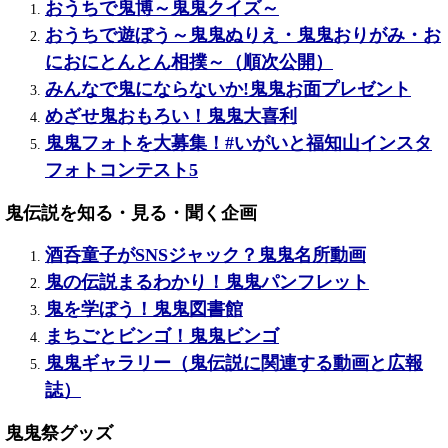
おうちで鬼博～鬼鬼クイズ～
おうちで遊ぼう～鬼鬼ぬりえ・鬼鬼おりがみ・お
におにとんとん相撲～（順次公開）
みんなで鬼にならないか!鬼鬼お面プレゼント
めざせ鬼おもろい！鬼鬼大喜利
鬼鬼フォトを大募集！#いがいと福知山インスタ
フォトコンテスト5
鬼伝説を知る・見る・聞く企画
酒呑童子がSNSジャック？鬼鬼名所動画
鬼の伝説まるわかり！鬼鬼パンフレット
鬼を学ぼう！鬼鬼図書館
まちごとビンゴ！鬼鬼ビンゴ
鬼鬼ギャラリー（鬼伝説に関連する動画と広報
誌）
鬼鬼祭グッズ