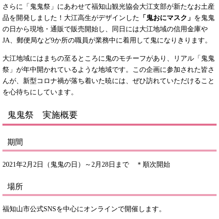
さらに「鬼鬼祭」にあわせて福知山観光協会大江支部が新たなお土産
品を開発しました！大江高生がデザインした
「鬼おにマスク」
を鬼鬼
の日から現地・通販で販売開始し、同日には大江地域の信用金庫や
JA、郵便局など9か所の職員が業務中に着用して鬼になりきります。
大江地域にはまちの至るところに鬼のモチーフがあり、リアル「鬼鬼
祭」が年中開かれているような地域です。この企画に参加された皆さ
んが、新型コロナ禍が落ち着いた暁には、ぜひ訪れていただけること
を心待ちにしています。
鬼鬼祭 実施概要
期間
2021年2月2日（鬼鬼の日）～2月28日まで ＊順次開始
場所
福知山市公式SNSを中心にオンラインで開催します。