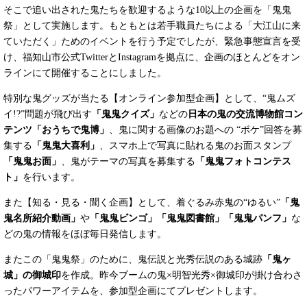
そこで追い出された鬼たちを歓迎するような10以上の企画を「鬼鬼
祭」として実施します。もともとは若手職員たちによる「大江山に来
ていただく」ためのイベントを行う予定でしたが、緊急事態宣言を受
け、福知山市公式TwitterとInstagramを拠点に、企画のほとんどをオン
ラインにて開催することにしました。
特別な鬼グッズが当たる【オンライン参加型企画】として、“鬼ムズ
イ!?”問題が飛び出す
「鬼鬼クイズ」
などの
日本の鬼の交流博物館コン
テンツ「おうちで鬼博」
、鬼に関する画像のお題への “ボケ”回答を募
集する
「鬼鬼大喜利」
、スマホ上で写真に貼れる鬼のお面スタンプ
「鬼鬼お面」
、鬼がテーマの写真を募集する
「鬼鬼フォトコンテス
ト」
を行います。
また【知る・見る・聞く企画】として、着ぐるみ赤鬼の“ゆるい”
「鬼
鬼名所紹介動画」
や
「鬼鬼ビンゴ」「鬼鬼図書館」「鬼鬼パンフ」
な
どの鬼の情報をほぼ毎日発信します。
またこの「鬼鬼祭」のために、鬼伝説と光秀伝説のある城跡
「鬼ヶ
城」の御城印
を作成。昨今ブームの鬼×明智光秀×御城印が掛け合わさ
ったパワーアイテムを、参加型企画にてプレゼントします。