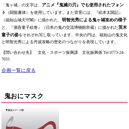
アニメ『鬼滅の刃』でも使用されたフォン
「鬼ヶ城」の文字は、
ト
（闘龍書体）を使用しています。また背景には、『絵本太閤記』
明智光秀による鬼ヶ城攻めの様子
（福知山城天守閣）に描かれた、
茨木
と、『酒呑童子絵巻』（日本の鬼の交流博物館所蔵）に描かれた
童子の姿
をそれぞれ写し取っています。中央の円は、福知山の鬼文化
と明智光秀による丹波攻略の歴史のつながりを表現しています。
【問い合わせ先】 文化・スポーツ振興課 文化振興係 Tel.0773-24-
7033
企画一覧に戻る
鬼おにマスク