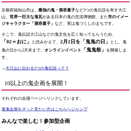
京都府福知山市は、
最強の鬼・酒吞童子
など3つの鬼伝説を有す大江
山、
世界一巨大な鬼瓦
がある日本の鬼の交流博物館、また
市のイメー
ジキャラクター「酒吞童子」
など、実は鬼づくしのまち
です。
そこで、
鬼伝説大江山などの鬼文化を広く知ってもらうため、
「02＝おに」
2月2日を「鬼鬼の日」
と読みかえて、
とし、鬼
「鬼鬼祭」
鬼の日から2月末まで、
オンラインイベント
を開催しま
す。
→
大江山に伝わる3つの鬼伝説って？
10以上の鬼企画を展開！
それぞれの会場ページへリンクしています。
鬼鬼企画をざっと見たい方はこちらへジャンプ
みんなで楽しむ！参加型企画