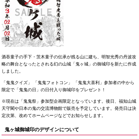
酒吞童子の手下・茨木童子の伝承が残る山に建ち、明智光秀の丹波攻
略の舞台となったとされる幻の山城「鬼ヶ城」の御城印を新たに作成
しました。
「鬼鬼クイズ」 「鬼鬼フォトコン」 「鬼鬼大喜利」参加者の中から
限定で「鬼鬼の日」の日付入り御城印をプレゼント！
※現在は「鬼鬼祭」参加型企画限定となっています。後日、福知山城
天守閣や日本の鬼の交流博物館で販売を予定しています。発売日は決
定次第、改めてホームページなどでお知らせします。
鬼ヶ城御城印のデザインについて