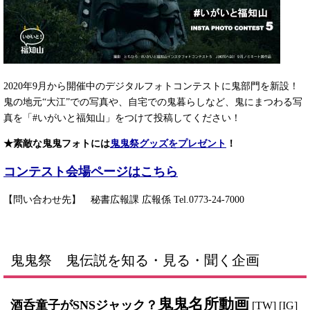
2020年9月から開催中のデジタルフォトコンテストに鬼部門を新設！
鬼の地元“大江”での写真や、自宅での鬼暮らしなど、鬼にまつわる写
真を「#いがいと福知山」をつけて投稿してください！
★素敵な鬼鬼フォトには
鬼鬼祭グッズをプレゼント
！
コンテスト会場ページはこちら
【問い合わせ先】 秘書広報課 広報係 Tel.0773-24-7000
鬼鬼祭
鬼伝説を知る・見る・聞く企画
鬼鬼名所動画
酒呑童子がSNSジャック？
[TW] [IG]