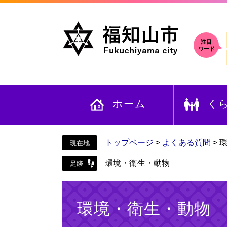
ペ
メ
ー
ニ
ジ
ュ
の
ー
注目
ワード
先
を
頭
飛
で
ば
す
し
ホーム
く
。
て
本
文
へ
トップページ
>
よくある質問
>
環境・衛生・動物
本
文
環境・衛生・動物