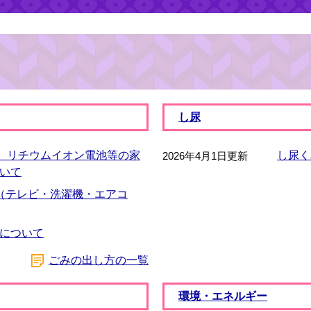
し尿
ら】リチウムイオン電池等の家
し尿く
2026年4月1日更新
いて
（テレビ・洗濯機・エアコ
について
ごみの出し方の一覧
環境・エネルギー