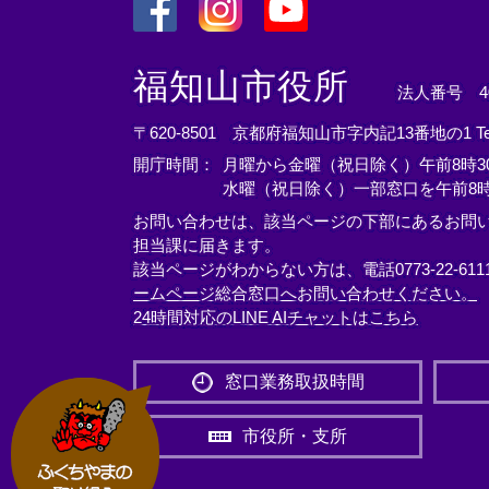
＜
＜
＜
外
外
外
福知山市役所
法人番号 400
部
部
部
リ
リ
リ
〒620-8501 京都府福知山市字内記13番地の1
T
ン
ン
ン
開庁時間：
月曜から金曜（祝日除く）午前8時30
ク
ク
ク
水曜（祝日除く）一部窓口を午前8時
＞
＞
＞
お問い合わせは、該当ページの下部にあるお問
担当課に届きます。
該当ページがわからない方は、電話0773-22-61
ームページ総合窓口へお問い合わせください。
24時間対応のLINE AIチャットはこちら
＜
外
窓口業務取扱時間
部
リ
市役所・支所
ン
ク
＞