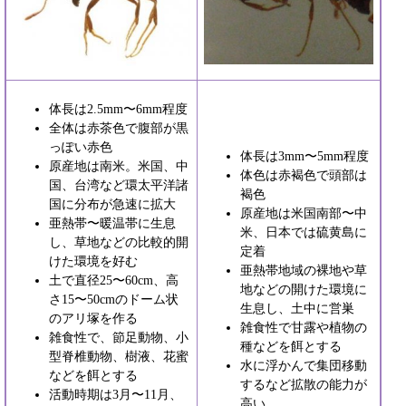
体長は2.5mm〜6mm程度
全体は赤茶色で腹部が黒
っぽい赤色
体長は3mm〜5mm程度
原産地は南米。米国、中
体色は赤褐色で頭部は
国、台湾など環太平洋諸
褐色
国に分布が急速に拡大
原産地は米国南部〜中
亜熱帯〜暖温帯に生息
米、日本では硫黄島に
し、草地などの比較的開
定着
けた環境を好む
亜熱帯地域の裸地や草
土で直径25〜60cm、高
地などの開けた環境に
さ15〜50cmのドーム状
生息し、土中に営巣
のアリ塚を作る
雑食性で甘露や植物の
雑食性で、節足動物、小
種などを餌とする
型脊椎動物、樹液、花蜜
水に浮かんで集団移動
などを餌とする
するなど拡散の能力が
活動時期は3月〜11月、
高い