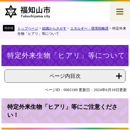
ペ
メ
ー
ニ
ジ
ュ
の
ー
先
を
トップページ
>
組織からさがす
>
エネルギー・環境戦略課
>
特定外来
頭
飛
生物「ヒアリ」等について
で
ば
す
し
本
。
て
特定外来生物「ヒアリ」等について
文
本
文
へ
ページ内目次
ページID：0065189
更新日：2024年6月18日更新
特定外来生物「ヒアリ」等にご注意くださ
い！