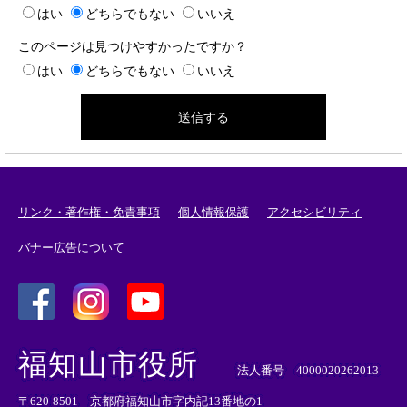
はい
どちらでもない
いいえ
このページは見つけやすかったですか？
はい
どちらでもない
いいえ
リンク・著作権・免責事項
個人情報保護
アクセシビリティ
バナー広告について
＜
＜
＜
外
外
外
福知山市役所
部
部
部
法人番号 4000020262013
リ
リ
リ
〒620-8501 京都府福知山市字内記13番地の1
ン
ン
ン