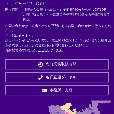
Tel：0773-22-6111（代表）
ク
ク
ク
＞
＞
＞
開庁時間：
月曜から金曜（祝日除く）午前8時30分から午後5時15分
水曜（祝日除く）一部窓口を午前8時30分から午後7時まで
開設
お問い合わせは、該当ページの下部にあるお問い合わせから行ってくだ
さい。
担当課に届きます。
該当ページがわからない方は、電話0773-22-6111（代表）または
福知山
市公式ホームページ総合窓口へお問い合わせください。
24時間対応のLINE AIチャットはこちら
＜
外
窓口業務取扱時間
部
リ
ン
各課直通ダイヤル
ク
＞
市役所・支所