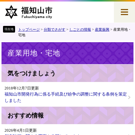
ペ
メ
ー
ニ
ジ
ュ
の
ー
先
を
トップページ
>
分類でさがす
>
しごとの情報
>
産業振興
>
産業用地・
頭
飛
宅地
で
ば
本
す
し
産業用地・宅地
文
。
て
本
文
気をつけましょう
へ
2018年12月7日更新
福知山市開発行為に係る手続及び紛争の調整に関する条例を策定
しました
おすすめ情報
2026年4月1日更新