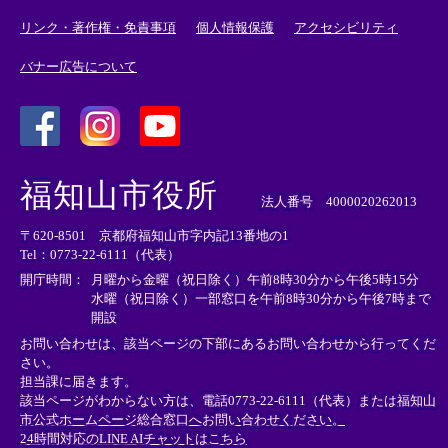
リンク・著作権・免責事項
個人情報保護
アクセシビリティ
バナー広告について
＜
＜
＜
外
外
外
福知山市役所
部
部
部
法人番号 4000020262013
リ
リ
リ
〒620-8501 京都府福知山市字内記13番地の1
ン
ン
ン
Tel：0773-22-6111（代表）
ク
ク
ク
＞
＞
＞
開庁時間：
月曜から金曜（祝日除く）午前8時30分から午後5時15分
水曜（祝日除く）一部窓口を午前8時30分から午後7時まで
開設
お問い合わせは、該当ページの下部にあるお問い合わせから行ってくだ
さい。
担当課に届きます。
該当ページがわからない方は、電話0773-22-6111（代表）または
福知山
市公式ホームページ総合窓口へお問い合わせください。
24時間対応のLINE AIチャットはこちら