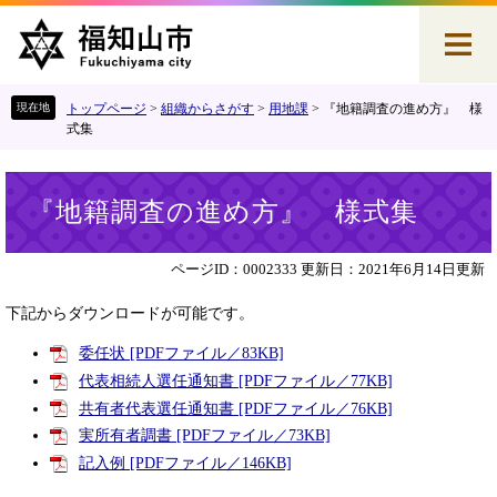
ペ
メ
ー
ニ
ジ
ュ
の
ー
先
を
トップページ
>
組織からさがす
>
用地課
>
『地籍調査の進め方』 様
頭
飛
式集
で
ば
す
し
本
。
て
『地籍調査の進め方』 様式集
文
本
文
へ
ページID：0002333
更新日：2021年6月14日更新
下記からダウンロードが可能です。
委任状 [PDFファイル／83KB]
代表相続人選任通知書 [PDFファイル／77KB]
共有者代表選任通知書 [PDFファイル／76KB]
実所有者調書 [PDFファイル／73KB]
記入例 [PDFファイル／146KB]