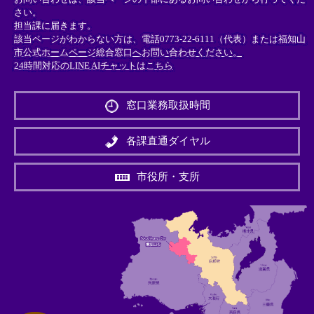
さい。
担当課に届きます。
該当ページがわからない方は、電話0773-22-6111（代表）または
福知山
市公式ホームページ総合窓口へお問い合わせください。
24時間対応のLINE AIチャットはこちら
＜
外
窓口業務取扱時間
部
リ
ン
各課直通ダイヤル
ク
＞
市役所・支所