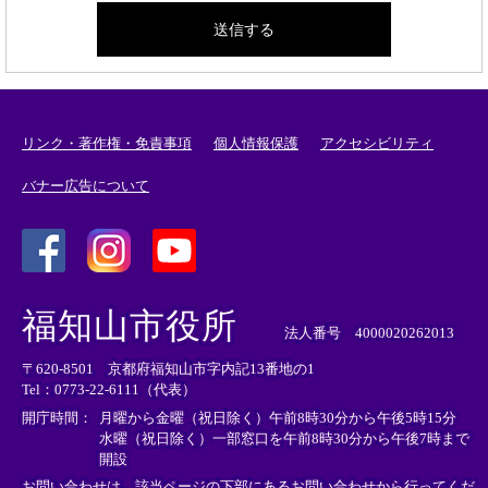
リンク・著作権・免責事項
個人情報保護
アクセシビリティ
バナー広告について
＜
＜
＜
外
外
外
福知山市役所
部
部
部
法人番号 4000020262013
リ
リ
リ
〒620-8501 京都府福知山市字内記13番地の1
ン
ン
ン
Tel：0773-22-6111（代表）
ク
ク
ク
＞
＞
＞
開庁時間：
月曜から金曜（祝日除く）午前8時30分から午後5時15分
水曜（祝日除く）一部窓口を午前8時30分から午後7時まで
開設
お問い合わせは、該当ページの下部にあるお問い合わせから行ってくだ