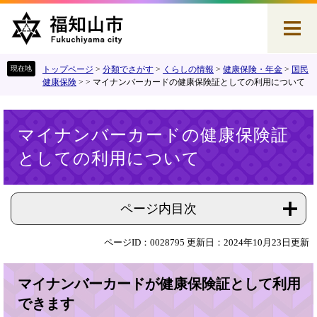
ペ
メ
ー
ニ
ジ
ュ
の
ー
先
を
トップページ
>
分類でさがす
>
くらしの情報
>
健康保険・年金
>
国民
頭
飛
健康保険
>
>
マイナンバーカードの健康保険証としての利用について
で
ば
す
し
本
。
て
マイナンバーカードの健康保険証
文
本
としての利用について
文
へ
ページ内目次
ページID：0028795
更新日：2024年10月23日更新
マイナンバーカードが健康保険証として利用
できます