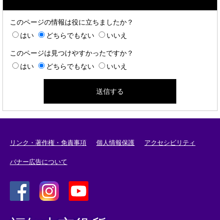
このページの情報は役に立ちましたか？
はい
どちらでもない
いいえ
このページは見つけやすかったですか？
はい
どちらでもない
いいえ
リンク・著作権・免責事項
個人情報保護
アクセシビリティ
バナー広告について
＜
＜
＜
外
外
外