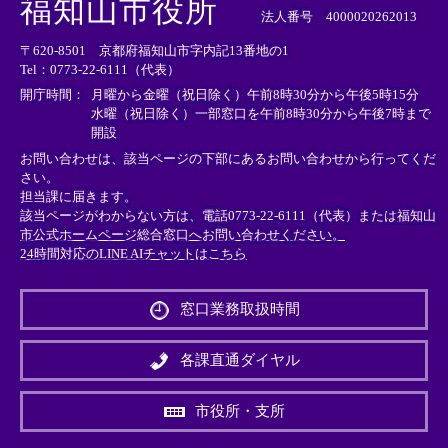
福知山市役所
部
部
部
法人番号 4000020262013
リ
リ
リ
〒620-8501 京都府福知山市字内記13番地の1
ン
ン
ン
Tel：0773-22-6111（代表）
ク
ク
ク
＞
＞
＞
開庁時間：
月曜から金曜（祝日除く）午前8時30分から午後5時15分
水曜（祝日除く）一部窓口を午前8時30分から午後7時まで
開設
お問い合わせは、該当ページの下部にあるお問い合わせから行ってくだ
さい。
担当課に届きます。
該当ページがわからない方は、電話0773-22-6111（代表）または
福知山
市公式ホームページ総合窓口へお問い合わせください。
24時間対応のLINE AIチャットはこちら
＜
外
窓口業務取扱時間
部
リ
ン
各課直通ダイヤル
ク
＞
市役所・支所